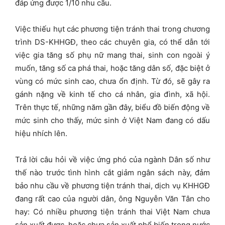
đáp ứng được 1/10 nhu cầu.
Việc thiếu hụt các phương tiện tránh thai trong chương
trình DS-KHHGĐ, theo các chuyên gia, có thể dẫn tới
việc gia tăng số phụ nữ mang thai, sinh con ngoài ý
muốn, tăng số ca phá thai, hoặc tăng dân số, đặc biệt ở
vùng có mức sinh cao, chưa ổn định. Từ đó, sẽ gây ra
gánh nặng về kinh tế cho cá nhân, gia đình, xã hội.
Trên thực tế, những năm gần đây, biểu đồ biến động về
mức sinh cho thấy, mức sinh ở Việt Nam đang có dấu
hiệu nhích lên.
Trả lời câu hỏi về việc ứng phó của ngành Dân số như
thế nào trước tình hình cắt giảm ngân sách này, đảm
bảo nhu cầu về phương tiện tránh thai, dịch vụ KHHGĐ
đang rất cao của người dân, ông Nguyễn Văn Tân cho
hay: Có nhiều phương tiện tránh thai Việt Nam chưa
sản xuất được, hoặc chưa sản xuất phổ biến trong nước