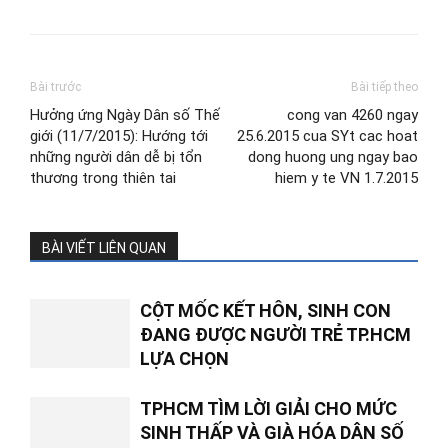
Bài trước
Bài tiếp theo
Hưởng ứng Ngày Dân số Thế
cong van 4260 ngay
giới (11/7/2015): Hướng tới
25.6.2015 cua SYt cac hoat
những người dân dễ bị tổn
dong huong ung ngay bao
thương trong thiên tai
hiem y te VN 1.7.2015
BÀI VIẾT LIÊN QUAN
CỘT MỐC KẾT HÔN, SINH CON
ĐANG ĐƯỢC NGƯỜI TRẺ TP.HCM
LỰA CHỌN
TPHCM TÌM LỜI GIẢI CHO MỨC
SINH THẤP VÀ GIÀ HÓA DÂN SỐ