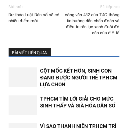
Bài trước
Bài tiếp theo
Dự thảo Luật Dân số sẽ có
công văn 432 của T4G thông
nhiều điểm mới
tin hướng dẫn chẩn đoán và
điều trị rắn lục xanh đuôi đỏ
cắn của ở Y tế
BÀI VIẾT LIÊN QUAN
CỘT MỐC KẾT HÔN, SINH CON
ĐANG ĐƯỢC NGƯỜI TRẺ TP.HCM
LỰA CHỌN
TPHCM TÌM LỜI GIẢI CHO MỨC
SINH THẤP VÀ GIÀ HÓA DÂN SỐ
VÌ SAO THANH NIÊN TP.HCM TRÌ