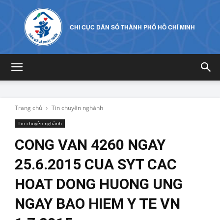
CHI CỤC DÂN SỐ THÀNH PHỐ HỒ CHÍ MINH
Trang chủ
Tin chuyên nghành
Tin chuyên nghành
CONG VAN 4260 NGAY
25.6.2015 CUA SYT CAC
HOAT DONG HUONG UNG
NGAY BAO HIEM Y TE VN