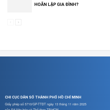
HOÃN LẬP GIA ĐÌNH?
CHI CỤC DÂN SỐ THÀNH PHỐ HỒ CHÍ MINH
Giấy phép số 5710/GP-TTĐT ngày 13 tháng 11 năm 2025
của Sở Văn hóa và Thể thao TP.HCM