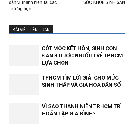
sản vị thành niên tại các
SỨC KHỎE SINH SẢN
trường học
BÀI VIẾT LIÊN QUAN
CỘT MỐC KẾT HÔN, SINH CON
ĐANG ĐƯỢC NGƯỜI TRẺ TP.HCM
LỰA CHỌN
TPHCM TÌM LỜI GIẢI CHO MỨC
SINH THẤP VÀ GIÀ HÓA DÂN SỐ
VÌ SAO THANH NIÊN TP.HCM TRÌ
HOÃN LẬP GIA ĐÌNH?