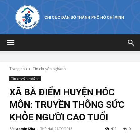
CHI CỤC DÂN SỐ THÀNH PHỐ HỒ CHÍ MINH
Trang chủ
Tin chuyên nghành
Tin chuyên nghành
XÃ BÀ ĐIỂM HUYỆN HÓC
MÔN: TRUYỀN THÔNG SỨC
KHỎE NGƯỜI CAO TUỔI
Bởi
admin12ba
-
Thứ Hai, 21/09/2015
411
0