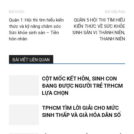
Bài trước
Bài tiếp theo
Quận 1: Hội thi tìm hiểu kiến
QUẬN 5 HỘI THI TÌM HIỂU
thức và kỹ năng chăm sóc
KIẾN THỨC VỀ SỨC KHỎE
Sức khỏe sinh sản – Tiền
SINH SẢN VỊ THÀNH NIÊN,
hôn nhân
THANH NIÊN
BÀI VIẾT LIÊN QUAN
CỘT MỐC KẾT HÔN, SINH CON
ĐANG ĐƯỢC NGƯỜI TRẺ TP.HCM
LỰA CHỌN
TPHCM TÌM LỜI GIẢI CHO MỨC
SINH THẤP VÀ GIÀ HÓA DÂN SỐ