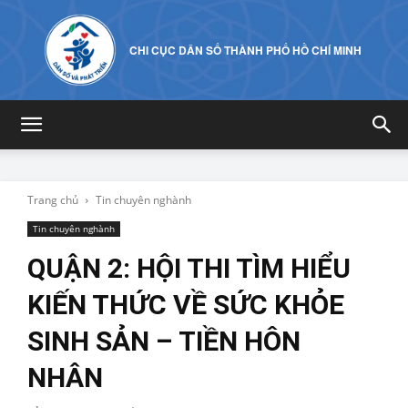
CHI CỤC DÂN SỐ THÀNH PHỐ HỒ CHÍ MINH
Trang chủ
Tin chuyên nghành
Tin chuyên nghành
QUẬN 2: HỘI THI TÌM HIỂU
KIẾN THỨC VỀ SỨC KHỎE
SINH SẢN – TIỀN HÔN
NHÂN