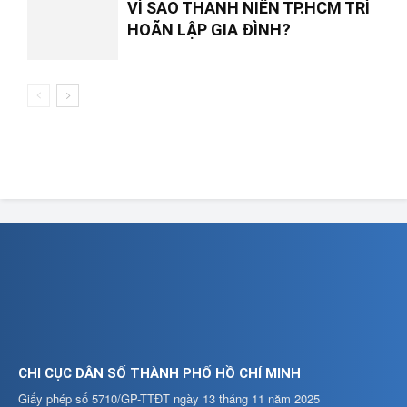
VÌ SAO THANH NIÊN TP.HCM TRÌ
HOÃN LẬP GIA ĐÌNH?
CHI CỤC DÂN SỐ THÀNH PHỐ HỒ CHÍ MINH
Giấy phép số 5710/GP-TTĐT ngày 13 tháng 11 năm 2025