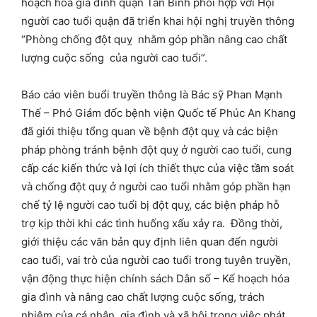
hoạch hoá gia đình quận Tân Bình phối hợp với Hội
người cao tuổi quận đã triển khai hội nghị truyền thông
“Phòng chống đột quỵ nhằm góp phần nâng cao chất
lượng cuộc sống của người cao tuổi”.
Báo cáo viên buổi truyền thông là Bác sỹ Phan Mạnh
Thế – Phó Giám đốc bệnh viện Quốc tế Phúc An Khang
đã giới thiệu tổng quan về bệnh đột quỵ và các biện
pháp phòng tránh bệnh đột quỵ ở người cao tuổi, cung
cấp các kiến thức và lợi ích thiết thực của việc tầm soát
và chống đột quỵ ở người cao tuổi nhằm góp phần hạn
chế tỷ lệ người cao tuổi bị đột quỵ, các biện pháp hỗ
trợ kịp thời khi các tình huống xấu xảy ra. Đồng thời,
giới thiệu các văn bản quy định liên quan đến người
cao tuổi, vai trò của người cao tuổi trong tuyên truyền,
vận động thực hiện chính sách Dân số – Kế hoạch hóa
gia đình và nâng cao chất lượng cuộc sống, trách
nhiệm của cá nhân, gia đình và xã hội trong việc phát