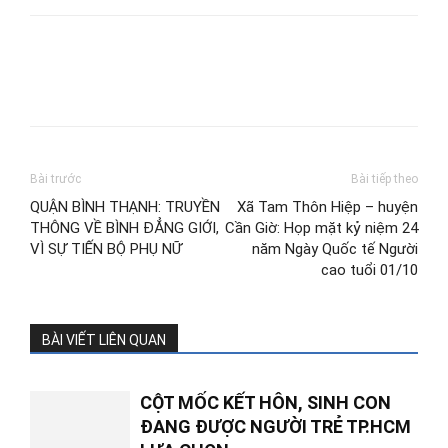
Bài trước
Bài tiếp theo
QUẬN BÌNH THẠNH: TRUYỀN
Xã Tam Thôn Hiệp – huyện
THÔNG VỀ BÌNH ĐẲNG GIỚI,
Cần Giờ: Họp mặt kỷ niệm 24
VÌ SỰ TIẾN BỘ PHỤ NỮ
năm Ngày Quốc tế Người
cao tuổi 01/10
BÀI VIẾT LIÊN QUAN
CỘT MỐC KẾT HÔN, SINH CON
ĐANG ĐƯỢC NGƯỜI TRẺ TP.HCM