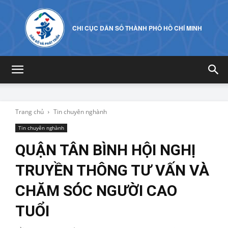
CHI CỤC DÂN SỐ THÀNH PHỐ HỒ CHÍ MINH
Trang chủ
Tin chuyên nghành
Tin chuyên nghành
QUẬN TÂN BÌNH HỘI NGHỊ
TRUYỀN THÔNG TƯ VẤN VÀ
CHĂM SÓC NGƯỜI CAO
TUỔI