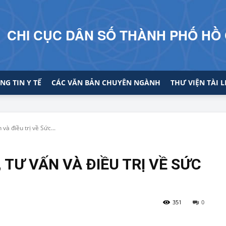
CHI CỤC DÂN SỐ THÀNH PHỐ HỒ 
NG TIN Y TẾ
CÁC VĂN BẢN CHUYÊN NGÀNH
THƯ VIỆN TÀI L
và điều trị về Sức...
 TƯ VẤN VÀ ĐIỀU TRỊ VỀ SỨC
351
0