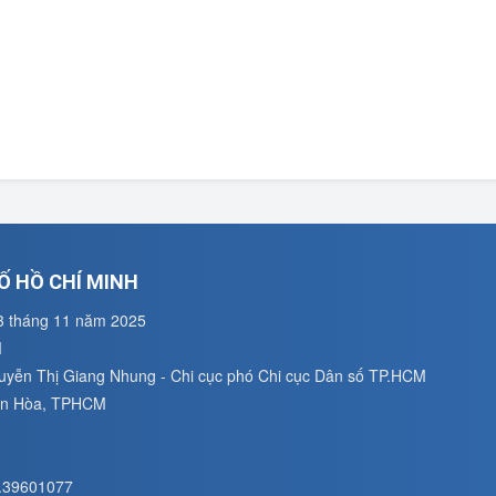
Ố HỒ CHÍ MINH
3 tháng 11 năm 2025
M
guyễn Thị Giang Nhung - Chi cục phó Chi cục Dân số TP.HCM
uân Hòa, TPHCM
8.39601077