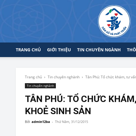
TRANG CHỦ
GIỚI THIỆU
TIN CHUYÊN NGÀNH
THÔ
Trang chủ
Tin chuyên nghành
Tân Phú: Tổ chức khám, tư vấn 
Tin chuyên nghành
TÂN PHÚ: TỔ CHỨC KHÁM,
KHOẺ SINH SẢN
Bởi
admin12ba
-
Thứ Năm, 31/12/2015