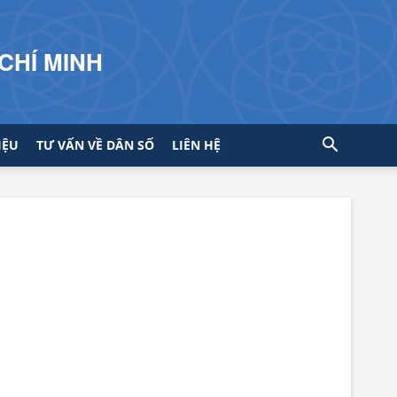
CHÍ MINH
IỆU
TƯ VẤN VỀ DÂN SỐ
LIÊN HỆ