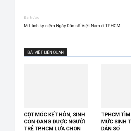
Bài trước
Mít tinh kỷ niệm Ngày Dân số Việt Nam ở TP.HCM
BÀI VIẾT LIÊN QUAN
CỘT MỐC KẾT HÔN, SINH
TPHCM TÌM 
CON ĐANG ĐƯỢC NGƯỜI
MỨC SINH T
TRẺ TP.HCM LỰA CHỌN
DÂN SỐ