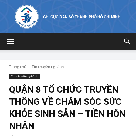
CHI CỤC DÂN SỐ THÀNH PHỐ HỒ CHÍ MINH
Trang chủ
Tin chuyên nghành
Tin chuyên nghành
QUẬN 8 TỔ CHỨC TRUYỀN
THÔNG VỀ CHĂM SÓC SỨC
KHỎE SINH SẢN – TIỀN HÔN
NHÂN