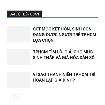
BÀI VIẾT LIÊN QUAN
CỘT MỐC KẾT HÔN, SINH CON
ĐANG ĐƯỢC NGƯỜI TRẺ TP.HCM
LỰA CHỌN
TPHCM TÌM LỜI GIẢI CHO MỨC
SINH THẤP VÀ GIÀ HÓA DÂN SỐ
VÌ SAO THANH NIÊN TP.HCM TRÌ
HOÃN LẬP GIA ĐÌNH?