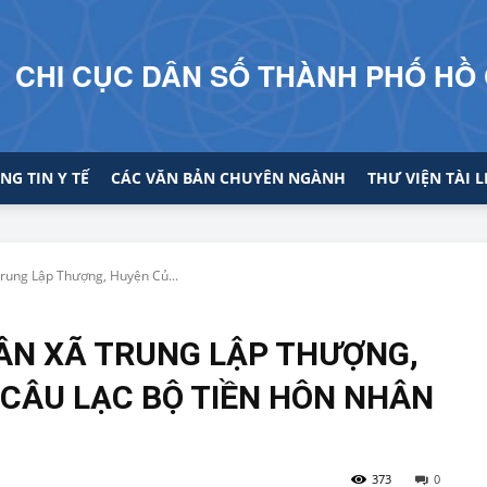
CHI CỤC DÂN SỐ THÀNH PHỐ HỒ 
NG TIN Y TẾ
CÁC VĂN BẢN CHUYÊN NGÀNH
THƯ VIỆN TÀI L
Trung Lập Thượng, Huyện Củ...
HÂN XÃ TRUNG LẬP THƯỢNG,
 CÂU LẠC BỘ TIỀN HÔN NHÂN
373
0