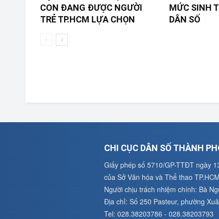
CON ĐANG ĐƯỢC NGƯỜI
MỨC SINH T
TRẺ TP.HCM LỰA CHỌN
DÂN SỐ
CHI CỤC DÂN SỐ THÀNH PH
Giấy phép số 5710/GP-TTĐT ngày 1
của Sở Văn hóa và Thể thao TP.HC
Người chịu trách nhiệm chính: Bà N
Địa chỉ: Số 250 Pasteur, phường X
Tel: 028.38203786 - 028.38203793