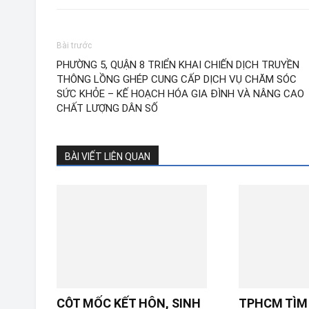
Bài trước
PHƯỜNG 5, QUẬN 8 TRIỂN KHAI CHIẾN DỊCH TRUYỀN
THÔNG LỒNG GHÉP CUNG CẤP DỊCH VỤ CHĂM SÓC
SỨC KHỎE – KẾ HOẠCH HÓA GIA ĐÌNH VÀ NÂNG CAO
CHẤT LƯỢNG DÂN SỐ
BÀI VIẾT LIÊN QUAN
CỘT MỐC KẾT HÔN, SINH
TPHCM TÌM 