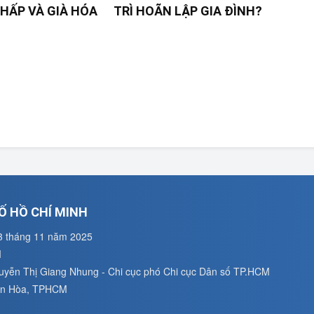
HẤP VÀ GIÀ HÓA
TRÌ HOÃN LẬP GIA ĐÌNH?
Ố HỒ CHÍ MINH
3 tháng 11 năm 2025
M
guyễn Thị Giang Nhung - Chi cục phó Chi cục Dân số TP.HCM
uân Hòa, TPHCM