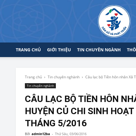
TRANG CHỦ
GIỚI THIỆU
TIN CHUYÊN NGÀNH
THÔ
Trang chủ
Tin chuyên nghành
Câu lạc bộ Tiền hôn nhân Xã 
Tin chuyên nghành
CÂU LẠC BỘ TIỀN HÔN N
HUYỆN CỦ CHI SINH HOẠT
THÁNG 5/2016
Bởi
admin12ba
-
Thứ Sáu, 03/06/2016