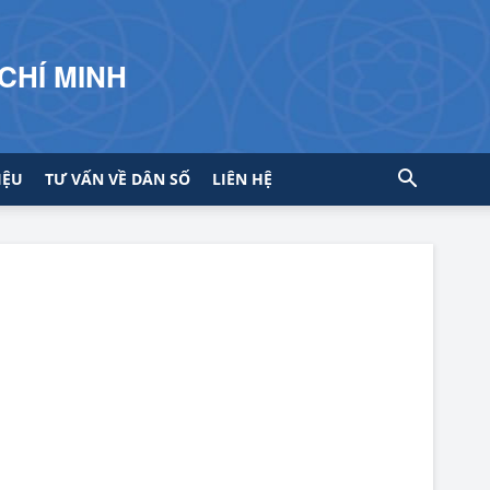
CHÍ MINH
IỆU
TƯ VẤN VỀ DÂN SỐ
LIÊN HỆ