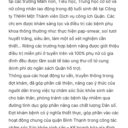
tại các trường Mầm non, Tiểu học, Trung học cơ sở và
nữ công nhân lao động trong độ tuổi sinh đẻ tại Công
ty TNHH Một Thành viên Dịch vụ công ích Quận. Các
chị em được khám sàng lọc và điều trị các bệnh phụ
khoa thông thường như: thực hiện pap-smear, soi tươi
huyết trắng, siêu âm, làm một số xét nghiệm cần
thiết… Riêng các trường hợp bệnh nặng được giới thiệu
điều trị miễn phí ở tuyến trên và 100% phụ nữ có gia
đình đều được tầm soát tế bào ung thư cổ tử cung
(kinh phí do ngân sách Quận hỗ trợ).
Thông qua các hoạt động tư vấn, truyền thông trong
đợt khám, đã góp phần cải thiện, nâng cao ý thức của
người dân trong việc tự chăm sóc Sức khỏe sinh sản
cho bản thân, phòng tránh các bệnh lây nhiễm qua
đường tình dục góp phần nâng cao chất lượng Dân số.
Đợt khám bệnh có ý nghĩa thiết thực, góp phần vào các
hoạt động chung của quận Bình Thạnh trong công tác
chăm sóc Sức khỏe sinh sản – Kế hoạch hóa gia đình