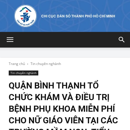
CHI CỤC DÂN SỐ THÀNH PHỐ HỒ CHÍ MINH
Trang chủ
Tin chuyên nghành
Tin chuyên nghành
QUẬN BÌNH THẠNH TỔ
CHỨC KHÁM VÀ ĐIỀU TRỊ
BỆNH PHỤ KHOA MIỄN PHÍ
CHO NỮ GIÁO VIÊN TẠI CÁC