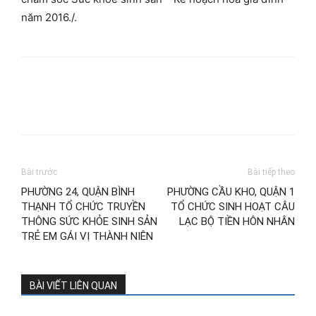
năm 2016./.
Bài trước
Bài tiếp theo
PHƯỜNG 24, QUẬN BÌNH
PHƯỜNG CẦU KHO, QUẬN 1
THẠNH TỔ CHỨC TRUYỀN
TỔ CHỨC SINH HOẠT CÂU
THÔNG SỨC KHỎE SINH SẢN
LẠC BỘ TIỀN HÔN NHÂN
TRẺ EM GÁI VỊ THÀNH NIÊN
BÀI VIẾT LIÊN QUAN