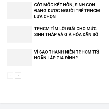
CỘT MỐC KẾT HÔN, SINH CON
ĐANG ĐƯỢC NGƯỜI TRẺ TP.HCM
LỰA CHỌN
TPHCM TÌM LỜI GIẢI CHO MỨC
SINH THẤP VÀ GIÀ HÓA DÂN SỐ
VÌ SAO THANH NIÊN TP.HCM TRÌ
HOÃN LẬP GIA ĐÌNH?