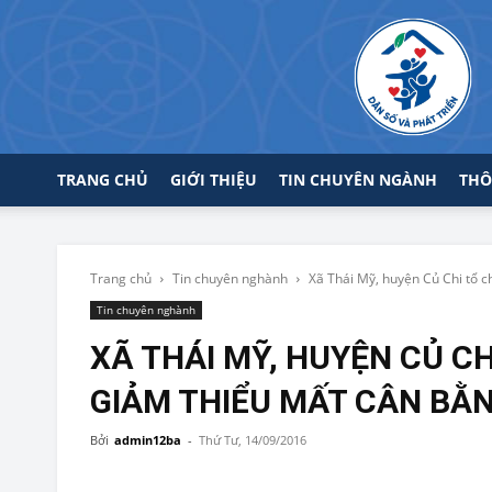
TRANG CHỦ
GIỚI THIỆU
TIN CHUYÊN NGÀNH
THÔ
Trang chủ
Tin chuyên nghành
Xã Thái Mỹ, huyện Củ Chi tổ c
Tin chuyên nghành
XÃ THÁI MỸ, HUYỆN CỦ C
GIẢM THIỂU MẤT CÂN BẰNG
Bởi
admin12ba
-
Thứ Tư, 14/09/2016