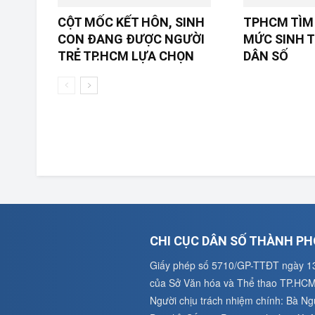
CỘT MỐC KẾT HÔN, SINH
TPHCM TÌM 
CON ĐANG ĐƯỢC NGƯỜI
MỨC SINH T
TRẺ TP.HCM LỰA CHỌN
DÂN SỐ
CHI CỤC DÂN SỐ THÀNH PH
Giấy phép số 5710/GP-TTĐT ngày 1
của Sở Văn hóa và Thể thao TP.HC
Người chịu trách nhiệm chính: Bà N