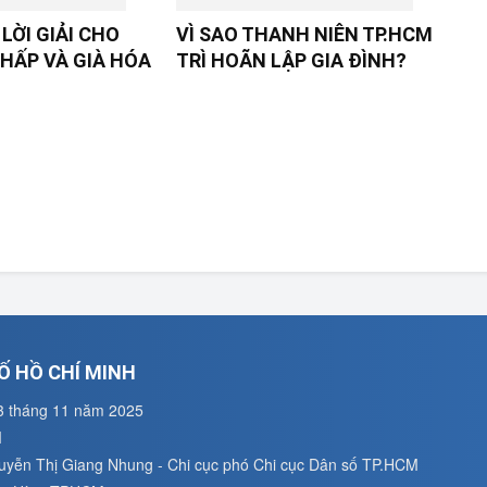
LỜI GIẢI CHO
VÌ SAO THANH NIÊN TP.HCM
HẤP VÀ GIÀ HÓA
TRÌ HOÃN LẬP GIA ĐÌNH?
Ố HỒ CHÍ MINH
3 tháng 11 năm 2025
M
guyễn Thị Giang Nhung - Chi cục phó Chi cục Dân số TP.HCM