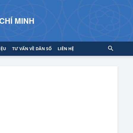
CHÍ MINH
IỆU
TƯ VẤN VỀ DÂN SỐ
LIÊN HỆ