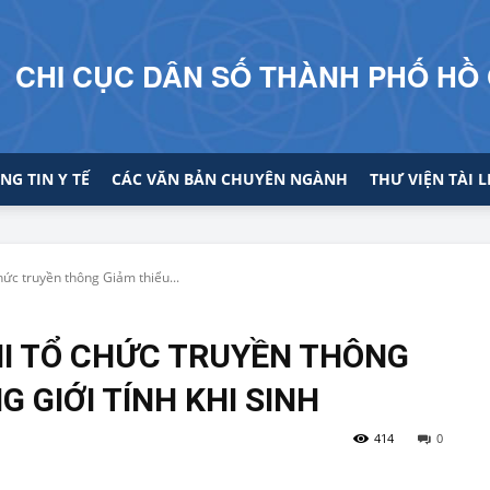
CHI CỤC DÂN SỐ THÀNH PHỐ HỒ 
NG TIN Y TẾ
CÁC VĂN BẢN CHUYÊN NGÀNH
THƯ VIỆN TÀI L
hức truyền thông Giảm thiểu...
HI TỔ CHỨC TRUYỀN THÔNG
 GIỚI TÍNH KHI SINH
414
0