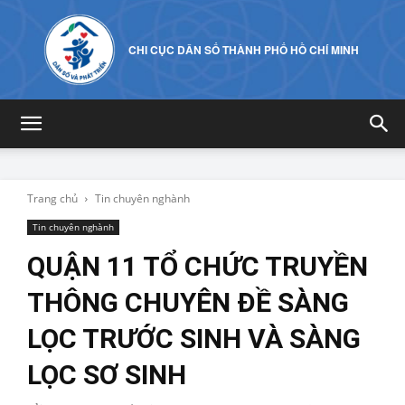
CHI CỤC DÂN SỐ THÀNH PHỐ HỒ CHÍ MINH
Trang chủ
Tin chuyên nghành
Tin chuyên nghành
QUẬN 11 TỔ CHỨC TRUYỀN
THÔNG CHUYÊN ĐỀ SÀNG
LỌC TRƯỚC SINH VÀ SÀNG
LỌC SƠ SINH