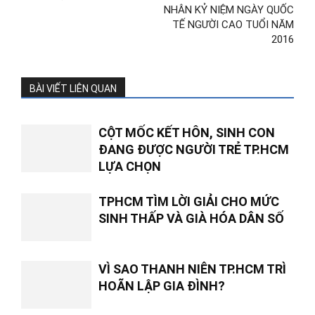
NHÂN KỶ NIỆM NGÀY QUỐC
TẾ NGƯỜI CAO TUỔI NĂM
2016
BÀI VIẾT LIÊN QUAN
CỘT MỐC KẾT HÔN, SINH CON
ĐANG ĐƯỢC NGƯỜI TRẺ TP.HCM
LỰA CHỌN
TPHCM TÌM LỜI GIẢI CHO MỨC
SINH THẤP VÀ GIÀ HÓA DÂN SỐ
VÌ SAO THANH NIÊN TP.HCM TRÌ
HOÃN LẬP GIA ĐÌNH?