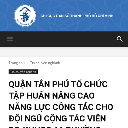
CHI CỤC DÂN SỐ THÀNH PHỐ HỒ CHÍ MINH
Trang chủ
Tin chuyên nghành
Tin chuyên nghành
QUẬN TÂN PHÚ TỔ CHỨC
TẬP HUẤN NÂNG CAO
NĂNG LỰC CÔNG TÁC CHO
ĐỘI NGŨ CỘNG TÁC VIÊN