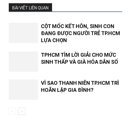
BÀI VIẾT LIÊN QUAN
CỘT MỐC KẾT HÔN, SINH CON
ĐANG ĐƯỢC NGƯỜI TRẺ TP.HCM
LỰA CHỌN
TPHCM TÌM LỜI GIẢI CHO MỨC
SINH THẤP VÀ GIÀ HÓA DÂN SỐ
VÌ SAO THANH NIÊN TP.HCM TRÌ
HOÃN LẬP GIA ĐÌNH?