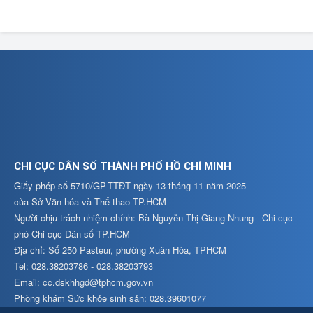
CHI CỤC DÂN SỐ THÀNH PHỐ HỒ CHÍ MINH
Giấy phép số 5710/GP-TTĐT ngày 13 tháng 11 năm 2025
của Sở Văn hóa và Thể thao TP.HCM
Người chịu trách nhiệm chính: Bà Nguyễn Thị Giang Nhung - Chi cục
phó Chi cục Dân số TP.HCM
Địa chỉ: Số 250 Pasteur, phường Xuân Hòa, TPHCM
Tel: 028.38203786 - 028.38203793
Email: cc.dskhhgd@tphcm.gov.vn
Phòng khám Sức khỏe sinh sản: 028.39601077