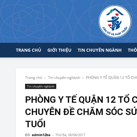
TRANG CHỦ
GIỚI THIỆU
TIN CHUYÊN NGÀNH
THÔ
Trang chủ
Tin chuyên nghành
PHÒNG Y TẾ QUẬN 12 TỔ CH
Tin chuyên nghành
PHÒNG Y TẾ QUẬN 12 TỔ
CHUYÊN ĐỀ CHĂM SÓC SỨ
TUỔI
Bởi
admin12ba
-
Thứ Ba, 06/06/2017