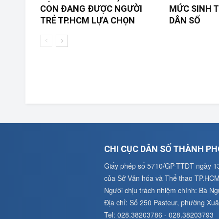
CON ĐANG ĐƯỢC NGƯỜI
MỨC SINH T
TRẺ TP.HCM LỰA CHỌN
DÂN SỐ
CHI CỤC DÂN SỐ THÀNH PH
Giấy phép số 5710/GP-TTĐT ngày 1
của Sở Văn hóa và Thể thao TP.HC
Người chịu trách nhiệm chính: Bà N
Địa chỉ: Số 250 Pasteur, phường X
Tel: 028.38203786 - 028.38203793