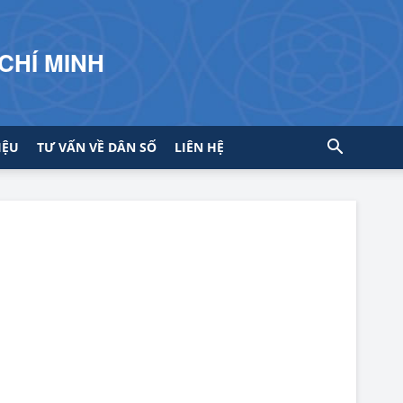
CHÍ MINH
IỆU
TƯ VẤN VỀ DÂN SỐ
LIÊN HỆ