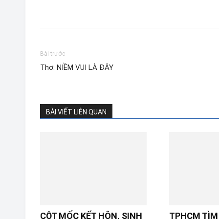
Bài trước
Thơ: NIỀM VUI LÀ ĐÂY
BÀI VIẾT LIÊN QUAN
CỘT MỐC KẾT HÔN, SINH
TPHCM TÌM 