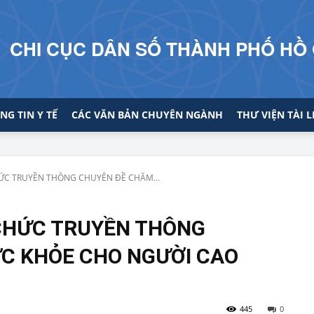
CHI CỤC DÂN SỐ THÀNH PHỐ HỒ 
NG TIN Y TẾ
CÁC VĂN BẢN CHUYÊN NGÀNH
THƯ VIỆN TÀI L
ỨC TRUYỀN THÔNG CHUYÊN ĐỀ CHĂM...
 CHỨC TRUYỀN THÔNG
C KHỎE CHO NGƯỜI CAO
445
0