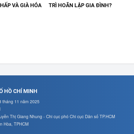
HẤP VÀ GIÀ HÓA
TRÌ HOÃN LẬP GIA ĐÌNH?
Ố HỒ CHÍ MINH
3 tháng 11 năm 2025
M
guyễn Thị Giang Nhung - Chi cục phó Chi cục Dân số TP.HCM
uân Hòa, TPHCM