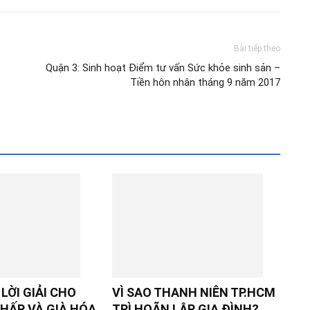
Bài tiếp theo
Quận 3: Sinh hoạt Điểm tư vấn Sức khỏe sinh sản –
Tiền hôn nhân tháng 9 năm 2017
LỜI GIẢI CHO
VÌ SAO THANH NIÊN TP.HCM
HẤP VÀ GIÀ HÓA
TRÌ HOÃN LẬP GIA ĐÌNH?