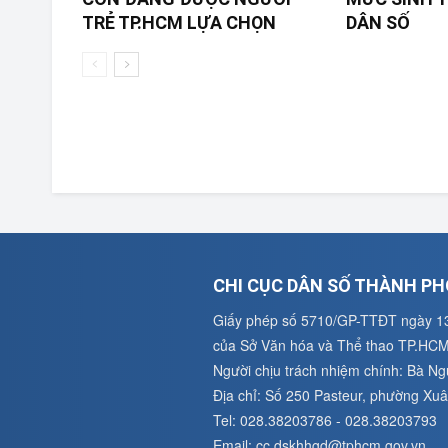
TRẺ TP.HCM LỰA CHỌN
DÂN SỐ
CHI CỤC DÂN SỐ THÀNH PH
Giấy phép số 5710/GP-TTĐT ngày 1
của Sở Văn hóa và Thể thao TP.HC
Người chịu trách nhiệm chính: Bà N
Địa chỉ: Số 250 Pasteur, phường X
Tel: 028.38203786 - 028.38203793
Email: cc.dskhhgd@tphcm.gov.vn