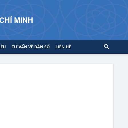
CHÍ MINH
IỆU
TƯ VẤN VỀ DÂN SỐ
LIÊN HỆ