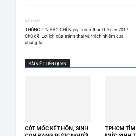
Bài trước
THÔNG TIN BÁO CHÍ Ngày Tránh thai Thế giới 2017.
Chủ đề: Lợi ích của tránh thai và trách nhiệm của
chúng ta.
BÀI VIẾT LIÊN QUAN
CỘT MỐC KẾT HÔN, SINH
TPHCM TÌM 
CON ĐANG ĐƯỢC NGƯỜI
MỨC SINH T