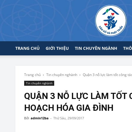
TRANG CHỦ
GIỚI THIỆU
TIN CHUYÊN NGÀNH
THÔ
Trang chủ
Tin chuyên nghành
Quận 3 nỗ lực làm tốt công tác
Tin chuyên nghành
QUẬN 3 NỖ LỰC LÀM TỐT 
HOẠCH HÓA GIA ĐÌNH
Bởi
admin12ba
-
Thứ Sáu, 29/09/2017