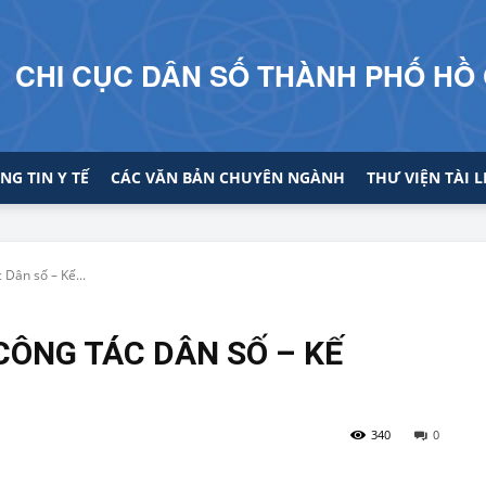
CHI CỤC DÂN SỐ THÀNH PHỐ HỒ 
NG TIN Y TẾ
CÁC VĂN BẢN CHUYÊN NGÀNH
THƯ VIỆN TÀI L
 Dân số – Kế...
CÔNG TÁC DÂN SỐ – KẾ
340
0