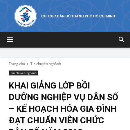
CHI CỤC DÂN SỐ THÀNH PHỐ HỒ CHÍ MINH
Trang chủ
Tin chuyên nghành
Tin chuyên nghành
KHAI GIẢNG LỚP BỒI
DƯỠNG NGHIỆP VỤ DÂN SỐ
– KẾ HOẠCH HÓA GIA ĐÌNH
ĐẠT CHUẨN VIÊN CHỨC