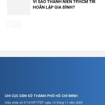
VÌ SAO THANH NIÊN TP.HCM TRÌ
HOÃN LẬP GIA ĐÌNH?
CHI CỤC DÂN SỐ THÀNH PHỐ HỒ CHÍ MINH
Giấy phép số 5710/GP-TTĐT ngày 13 tháng 11 năm 2025