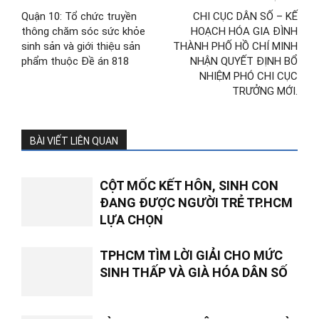
Quận 10: Tổ chức truyền
CHI CỤC DÂN SỐ – KẾ
thông chăm sóc sức khỏe
HOẠCH HÓA GIA ĐÌNH
sinh sản và giới thiệu sản
THÀNH PHỐ HỒ CHÍ MINH
phẩm thuộc Đề án 818
NHẬN QUYẾT ĐỊNH BỔ
NHIỆM PHÓ CHI CỤC
TRƯỞNG MỚI.
BÀI VIẾT LIÊN QUAN
CỘT MỐC KẾT HÔN, SINH CON
ĐANG ĐƯỢC NGƯỜI TRẺ TP.HCM
LỰA CHỌN
TPHCM TÌM LỜI GIẢI CHO MỨC
SINH THẤP VÀ GIÀ HÓA DÂN SỐ