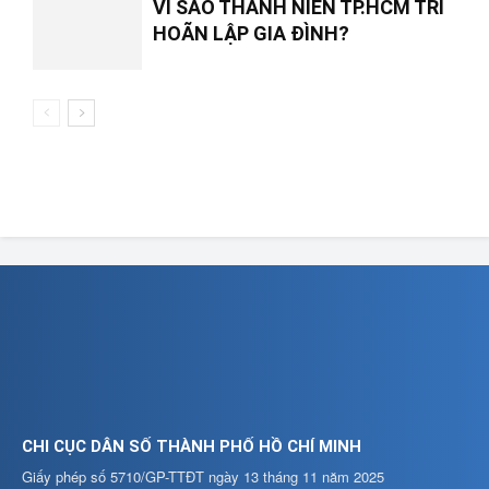
VÌ SAO THANH NIÊN TP.HCM TRÌ
HOÃN LẬP GIA ĐÌNH?
CHI CỤC DÂN SỐ THÀNH PHỐ HỒ CHÍ MINH
Giấy phép số 5710/GP-TTĐT ngày 13 tháng 11 năm 2025