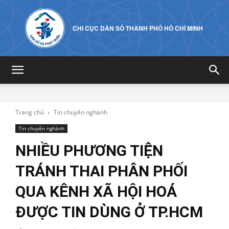
CHI CỤC DÂN SỐ THÀNH PHỐ HỒ CHÍ MINH
Trang chủ
Tin chuyên nghành
Tin chuyên nghành
NHIỀU PHƯƠNG TIỆN
TRÁNH THAI PHÂN PHỐI
QUA KÊNH XÃ HỘI HOÁ
ĐƯỢC TIN DÙNG Ở TP.HCM