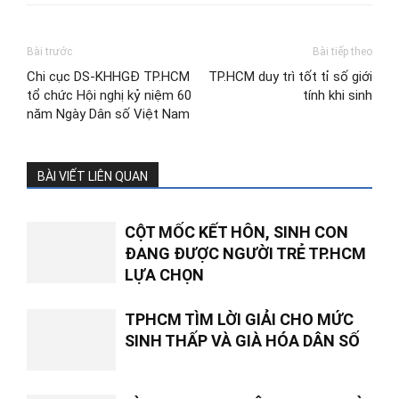
Bài trước
Bài tiếp theo
Chi cục DS-KHHGĐ TP.HCM
TP.HCM duy trì tốt tỉ số giới
tổ chức Hội nghị kỷ niệm 60
tính khi sinh
năm Ngày Dân số Việt Nam
BÀI VIẾT LIÊN QUAN
CỘT MỐC KẾT HÔN, SINH CON
ĐANG ĐƯỢC NGƯỜI TRẺ TP.HCM
LỰA CHỌN
TPHCM TÌM LỜI GIẢI CHO MỨC
SINH THẤP VÀ GIÀ HÓA DÂN SỐ