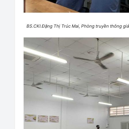
BS.CKI.Đặng Thị Trúc Mai, Phòng truyền thông