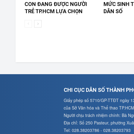
CON ĐANG ĐƯỢC NGƯỜI
MỨC SINH T
TRẺ TP.HCM LỰA CHỌN
DÂN SỐ
CHI CỤC DÂN SỐ THÀNH PH
Giấy phép số 5710/GP-TTĐT ngày 1
của Sở Văn hóa và Thể thao TP.HC
Người chịu trách nhiệm chính: Bà N
Địa chỉ: Số 250 Pasteur, phường X
Tel: 028.38203786 - 028.38203793