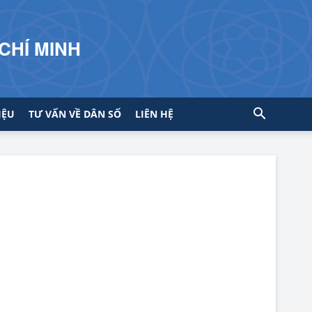
CHÍ MINH
IỆU
TƯ VẤN VỀ DÂN SỐ
LIÊN HỆ