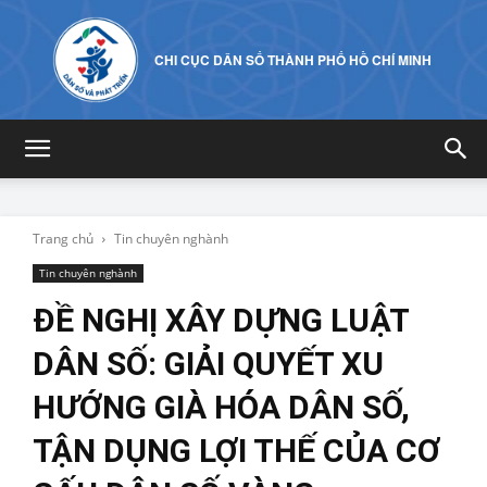
CHI CỤC DÂN SỐ THÀNH PHỐ HỒ CHÍ MINH
Trang chủ
Tin chuyên nghành
Tin chuyên nghành
ĐỀ NGHỊ XÂY DỰNG LUẬT
DÂN SỐ: GIẢI QUYẾT XU
HƯỚNG GIÀ HÓA DÂN SỐ,
TẬN DỤNG LỢI THẾ CỦA CƠ