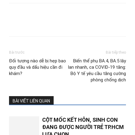
Bài trước
Bài tiếp theo
Đối tượng nào dễ bị hẹp bao
Biến thể phụ BA.4, BA.5 lây
quy đầu và dấu hiệu cần đi
lan nhanh, ca COVID-19 tăng:
khám?
Bộ Y tế yêu cầu tăng cường
phòng chống dịch
BÀI VIẾT LIÊN QUAN
CỘT MỐC KẾT HÔN, SINH CON
ĐANG ĐƯỢC NGƯỜI TRẺ TP.HCM
LỰA CHỌN