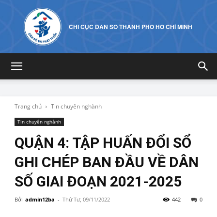
CHI CỤC DÂN SỐ THÀNH PHỐ HỒ CHÍ MINH
Trang chủ
Tin chuyên nghành
Tin chuyên nghành
QUẬN 4: TẬP HUẤN ĐỔI SỔ
GHI CHÉP BAN ĐẦU VỀ DÂN
SỐ GIAI ĐOẠN 2021-2025
Bởi
admin12ba
-
Thứ Tư, 09/11/2022
442
0