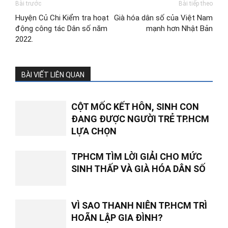
Bài trước
Bài tiếp theo
Huyện Củ Chi Kiểm tra hoạt
Già hóa dân số của Việt Nam
động công tác Dân số năm
mạnh hơn Nhật Bản
2022.
BÀI VIẾT LIÊN QUAN
CỘT MỐC KẾT HÔN, SINH CON
ĐANG ĐƯỢC NGƯỜI TRẺ TP.HCM
LỰA CHỌN
TPHCM TÌM LỜI GIẢI CHO MỨC
SINH THẤP VÀ GIÀ HÓA DÂN SỐ
VÌ SAO THANH NIÊN TP.HCM TRÌ
HOÃN LẬP GIA ĐÌNH?