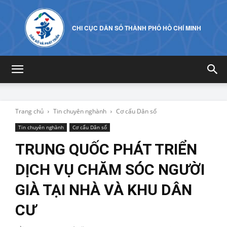
CHI CỤC DÂN SỐ THÀNH PHỐ HỒ CHÍ MINH
Trang chủ
Tin chuyên nghành
Cơ cấu Dân số
Tin chuyên nghành
Cơ cấu Dân số
TRUNG QUỐC PHÁT TRIỂN
DỊCH VỤ CHĂM SÓC NGƯỜI
GIÀ TẠI NHÀ VÀ KHU DÂN
CƯ