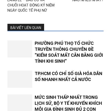
LÁNG LE – BÀU CÒ VÀ
NÀO NHIỀU NHẤT?
CHUỖI HOẠT ĐỘNG KỶ NIỆM
NGÀY QUỐC TẾ PHỤ NỮ
BÀI VIẾT LIÊN QUAN
PHƯỜNG PHÚ THỌ TỔ CHỨC
TRUYỀN THÔNG CHUYÊN ĐỀ
“KIỂM SOÁT MẤT CÂN BẰNG GIỚI
TÍNH KHI SINH”
TP.HCM CÓ CHỈ SỐ GIÀ HÓA DÂN
SỐ NHANH NHẤT CẢ NƯỚC
MỨC SINH THẤP NHẤT TRONG
LỊCH SỬ, BỘ Y TẾ KHUYẾN KHÍCH
MỖI GIA ĐÌNH SINH ĐỦ 2 CON