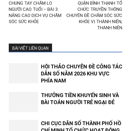
CHUNG TAY CHĂM LO
QUẬN BÌNH THẠNH TỔ
NGƯỜI CAO TUỔI – BÀI 3:
CHỨC TRUYỀN THÔNG
NÂNG CAO DỊCH VỤ CHĂM
CHUYÊN ĐỀ CHĂM SÓC SỨC
SÓC SỨC KHỎE
KHỎE VỊ THÀNH NIÊN,
THANH NIÊN
BÀI VIẾT LIÊN QUAN
HỘI THẢO CHUYÊN ĐỀ CÔNG TÁC
DÂN SỐ NĂM 2026 KHU VỰC
PHÍA NAM
THƯỞNG TIỀN KHUYẾN SINH VÀ
BÀI TOÁN NGƯỜI TRẺ NGẠI ĐẺ
CHI CỤC DÂN SỐ THÀNH PHỐ HỒ
CHÍ MINH TỔ CHỨC HOẠT ĐỘNG