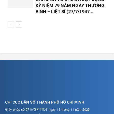
KỶ NIỆM 79 NĂM NGÀY THƯƠNG
BINH – LIỆT SĨ (27/7/1947...
CHI CỤC DÂN SỐ THÀNH PHỐ HỒ CHÍ MINH
Giấy phép số 5710/GP-TTĐT ngày 13 tháng 11 năm 2025