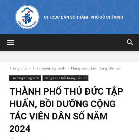
CHI CỤC DÂN SỐ THÀNH PHỐ HỒ CHÍ MINH
Trang chủ
Tin chuyên nghành
Nâng cao Chất lượng Dân số
Tin chuyên nghành
Nâng cao Chất lượng Dân số
THÀNH PHỐ THỦ ĐỨC TẬP
HUẤN, BỒI DƯỠNG CỘNG
TÁC VIÊN DÂN SỐ NĂM
2024