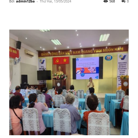
Bởi
admin12ba
-
Thứ Hai, 13/05/2024
568
0