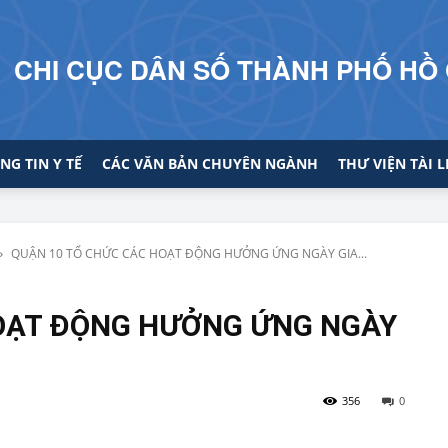
CHI CỤC DÂN SỐ THÀNH PHỐ HỒ 
NG TIN Y TẾ
CÁC VĂN BẢN CHUYÊN NGÀNH
THƯ VIỆN TÀI L
QUẬN 10 TỔ CHỨC CÁC HOẠT ĐỘNG HƯỞNG ỨNG NGÀY GIA...
OẠT ĐỘNG HƯỞNG ỨNG NGÀY
356
0