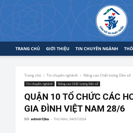
TRANG CHỦ
GIỚI THIỆU
TIN CHUYÊN NGÀNH
THÔ
Trang chủ
Tin chuyên nghành
Nâng cao Chất lượng Dân số
Tin chuyên nghành
Nâng cao Chất lượng Dân số
QUẬN 10 TỔ CHỨC CÁC H
GIA ĐÌNH VIỆT NAM 28/6
Bởi
admin12ba
-
Thứ Năm, 04/07/2024