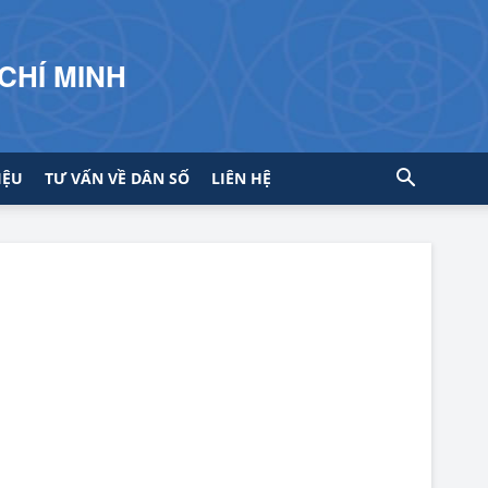
CHÍ MINH
IỆU
TƯ VẤN VỀ DÂN SỐ
LIÊN HỆ