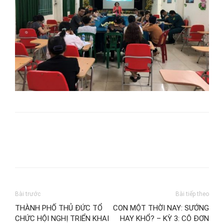
Bài trước
Bài tiếp theo
THÀNH PHỐ THỦ ĐỨC TỔ
CON MỘT THỜI NAY: SƯỚNG
CHỨC HỘI NGHỊ TRIỂN KHAI
HAY KHỔ? – KỲ 3: CÔ ĐƠN