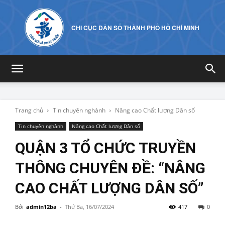
CHI CỤC DÂN SỐ THÀNH PHỐ HỒ CHÍ MINH
Trang chủ
Tin chuyên nghành
Nâng cao Chất lượng Dân số
Tin chuyên nghành
Nâng cao Chất lượng Dân số
QUẬN 3 TỔ CHỨC TRUYỀN
THÔNG CHUYÊN ĐỀ: “NÂNG
CAO CHẤT LƯỢNG DÂN SỐ”
Bởi
admin12ba
-
Thứ Ba, 16/07/2024
417
0