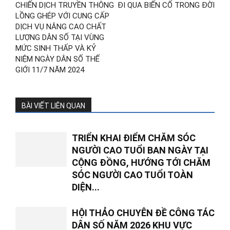
CHIẾN DỊCH TRUYỀN THÔNG
ĐI QUA BIẾN CỐ TRONG ĐỜI
LỒNG GHÉP VỚI CUNG CẤP
DỊCH VỤ NÂNG CAO CHẤT
LƯỢNG DÂN SỐ TẠI VÙNG
MỨC SINH THẤP VÀ KỶ
NIỆM NGÀY DÂN SỐ THẾ
GIỚI 11/7 NĂM 2024
BÀI VIẾT LIÊN QUAN
TRIỂN KHAI ĐIỂM CHĂM SÓC
NGƯỜI CAO TUỔI BAN NGÀY TẠI
CỘNG ĐỒNG, HƯỚNG TỚI CHĂM
SÓC NGƯỜI CAO TUỔI TOÀN
DIỆN...
HỘI THẢO CHUYÊN ĐỀ CÔNG TÁC
DÂN SỐ NĂM 2026 KHU VỰC