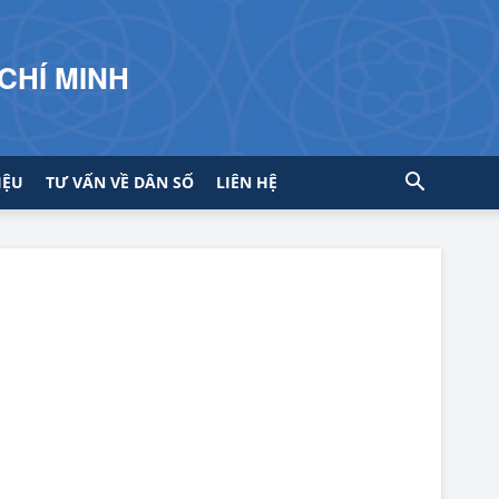
CHÍ MINH
IỆU
TƯ VẤN VỀ DÂN SỐ
LIÊN HỆ