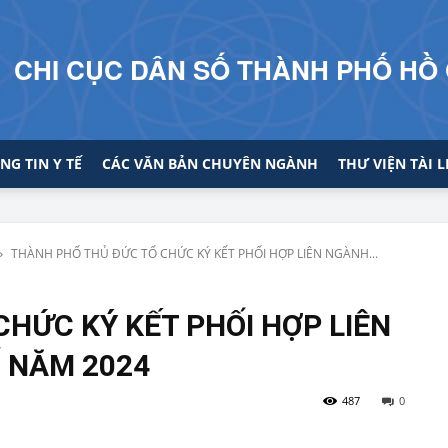
CHI CỤC DÂN SỐ THÀNH PHỐ HỒ 
NG TIN Y TẾ
CÁC VĂN BẢN CHUYÊN NGÀNH
THƯ VIỆN TÀI L
THÀNH PHỐ THỦ ĐỨC TỔ CHỨC KÝ KẾT PHỐI HỢP LIÊN NGÀNH...
HỨC KÝ KẾT PHỐI HỢP LIÊN
 NĂM 2024
487
0