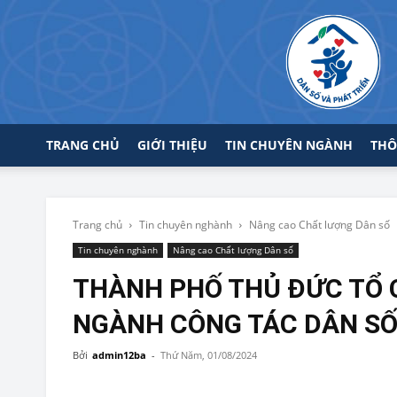
TRANG CHỦ
GIỚI THIỆU
TIN CHUYÊN NGÀNH
THÔ
Trang chủ
Tin chuyên nghành
Nâng cao Chất lượng Dân số
Tin chuyên nghành
Nâng cao Chất lượng Dân số
THÀNH PHỐ THỦ ĐỨC TỔ C
NGÀNH CÔNG TÁC DÂN SỐ
Bởi
admin12ba
-
Thứ Năm, 01/08/2024