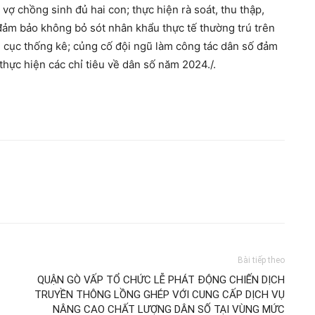
vợ chồng sinh đủ hai con; thực hiện rà soát, thu thập,
 đảm bảo không bỏ sót nhân khẩu thực tế thường trú trên
hi cục thống kê; củng cố đội ngũ làm công tác dân số đảm
thực hiện các chỉ tiêu về dân số năm 2024./.
Bài tiếp theo
QUẬN GÒ VẤP TỔ CHỨC LỄ PHÁT ĐỘNG CHIẾN DỊCH
TRUYỀN THÔNG LỒNG GHÉP VỚI CUNG CẤP DỊCH VỤ
NÂNG CAO CHẤT LƯỢNG DÂN SỐ TẠI VÙNG MỨC