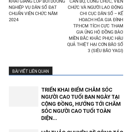
KHAI GIẢNG LỚP BỒI DƯỠNG
CÁN BỘ, CÔNG CHỨC, VIÊN
NGHIỆP VỤ DÂN SỐ ĐẠT
CHỨC VÀ NGƯỜI LAO ĐỘNG
CHUẨN VIÊN CHỨC NĂM
CHI CỤC DÂN SỐ – KẾ
2024
HOẠCH HÓA GIA ĐÌNH
TP.HCM TÍCH CỰC THAM
GIA ỦNG HỘ ĐỒNG BÀO
MIỀN BẮC KHẮC PHỤC HẬU
QUẢ THIỆT HẠI CƠN BÃO SỐ
3 (SIÊU BÃO YAGI)
BÀI VIẾT LIÊN QUAN
TRIỂN KHAI ĐIỂM CHĂM SÓC
NGƯỜI CAO TUỔI BAN NGÀY TẠI
CỘNG ĐỒNG, HƯỚNG TỚI CHĂM
SÓC NGƯỜI CAO TUỔI TOÀN
DIỆN...