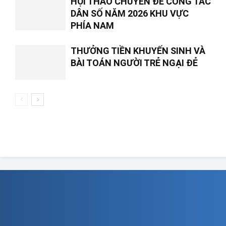
HỘI THẢO CHUYÊN ĐỀ CÔNG TÁC
DÂN SỐ NĂM 2026 KHU VỰC
PHÍA NAM
THƯỞNG TIỀN KHUYẾN SINH VÀ
BÀI TOÁN NGƯỜI TRẺ NGẠI ĐẺ