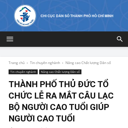
CHI CỤC DÂN SỐ THÀNH PHỐ HỒ CHÍ MINH
Trang chủ
Tin chuyên nghành
Nâng cao Chất lượng Dân số
Tin chuyên nghành
Nâng cao Chất lượng Dân số
THÀNH PHỐ THỦ ĐỨC TỔ
CHỨC LỄ RA MẮT CÂU LẠC
BỘ NGƯỜI CAO TUỔI GIÚP
NGƯỜI CAO TUỔI