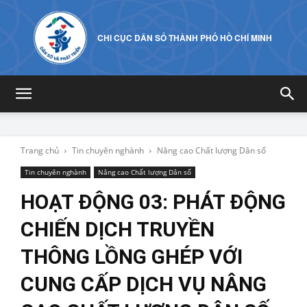
CHI CỤC DÂN SỐ THÀNH PHỐ HỒ CHÍ MINH
Trang chủ
Tin chuyên nghành
Nâng cao Chất lượng Dân số
Tin chuyên nghành
Nâng cao Chất lượng Dân số
HOẠT ĐỘNG 03: PHÁT ĐỘNG
CHIẾN DỊCH TRUYỀN
THÔNG LỒNG GHÉP VỚI
CUNG CẤP DỊCH VỤ NÂNG