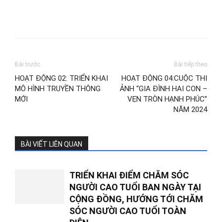
Bài trước
Bài tiếp theo
HOẠT ĐỘNG 02: TRIỂN KHAI
HOẠT ĐỘNG 04:CUỘC THI
MÔ HÌNH TRUYỀN THÔNG
ẢNH “GIA ĐÌNH HAI CON –
MỚI
VẸN TRÒN HẠNH PHÚC”
NĂM 2024
BÀI VIẾT LIÊN QUAN
TRIỂN KHAI ĐIỂM CHĂM SÓC
NGƯỜI CAO TUỔI BAN NGÀY TẠI
CỘNG ĐỒNG, HƯỚNG TỚI CHĂM
SÓC NGƯỜI CAO TUỔI TOÀN