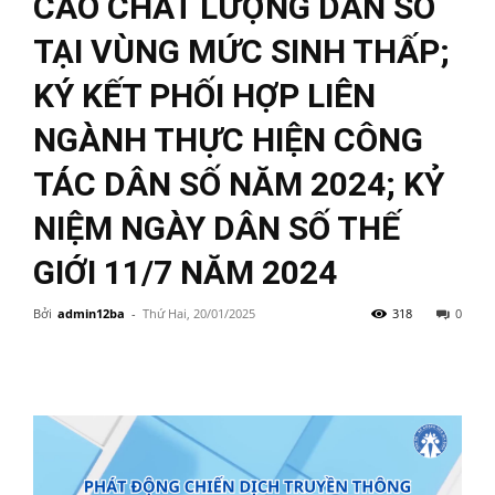
CAO CHẤT LƯỢNG DÂN SỐ
TẠI VÙNG MỨC SINH THẤP;
KÝ KẾT PHỐI HỢP LIÊN
NGÀNH THỰC HIỆN CÔNG
TÁC DÂN SỐ NĂM 2024; KỶ
NIỆM NGÀY DÂN SỐ THẾ
GIỚI 11/7 NĂM 2024
Bởi
admin12ba
-
Thứ Hai, 20/01/2025
318
0