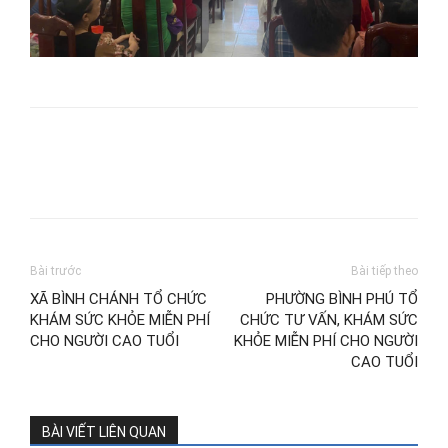
Bài trước
Bài tiếp theo
XÃ BÌNH CHÁNH TỔ CHỨC
PHƯỜNG BÌNH PHÚ TỔ
KHÁM SỨC KHỎE MIỄN PHÍ
CHỨC TƯ VẤN, KHÁM SỨC
CHO NGƯỜI CAO TUỔI
KHỎE MIỄN PHÍ CHO NGƯỜI
CAO TUỔI
BÀI VIẾT LIÊN QUAN