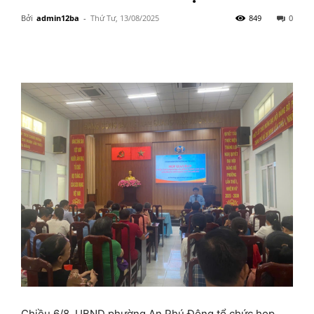
Bởi
admin12ba
-
Thứ Tư, 13/08/2025
849
0
Chiều 6/8, UBND phường An Phú Đông tổ chức họp