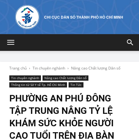
CHI CỤC DÂN SỐ THÀNH PHỐ HỒ CHÍ MINH
Trang chủ
Tin chuyên nghành
Nâng cao Chất lượng Dân số
Tin chuyên nghành
Nâng cao Chất lượng Dân số
Thông tin từ Sở Y tế Tp. Hố Chì Minh
Tin Tức
PHƯỜNG AN PHÚ ĐÔNG
TẬP TRUNG NÂNG TỶ LỆ
KHÁM SỨC KHỎE NGƯỜI
CAO TUỔI TRÊN ĐỊA BÀN