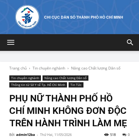
CHI CỤC DÂN SỐ THÀNH PHỐ HỒ CHÍ MINH
Trang chủ
Tin chuyên nghành
Nâng cao Chất lượng Dân số
Tin chuyên nghành
Nâng cao Chất lượng Dân số
Thông tin từ Sở Y tế Tp. Hố Chì Minh
Tin Tức
PHỤ NỮ THÀNH PHỐ HỒ
CHÍ MINH KHÔNG ĐƠN ĐỘC
TRÊN HÀNH TRÌNH LÀM MẸ
Bởi
admin12ba
-
Thứ Hai, 11/05/2026
518
0