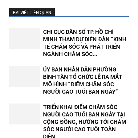
BÀI VIẾT LIÊN QUAN
CHI CỤC DÂN SỐ TP. HỒ CHÍ
MINH THAM DỰ DIỄN ĐÀN “KINH
TẾ CHĂM SÓC VÀ PHÁT TRIỂN
NGÀNH CHĂM SÓC...
ỦY BAN NHÂN DÂN PHƯỜNG
BÌNH TÂN TỔ CHỨC LỄ RA MẮT
MÔ HÌNH “ĐIỂM CHĂM SÓC
NGƯỜI CAO TUỔI BAN NGÀY”
TRIỂN KHAI ĐIỂM CHĂM SÓC
NGƯỜI CAO TUỔI BAN NGÀY TẠI
CỘNG ĐỒNG, HƯỚNG TỚI CHĂM
SÓC NGƯỜI CAO TUỔI TOÀN
DIỆN...