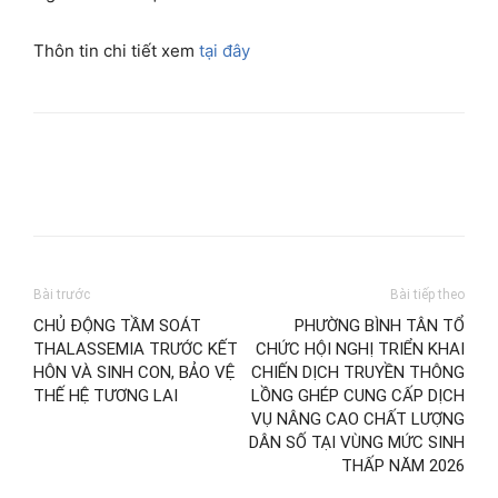
Thôn tin chi tiết xem
tại đây
Bài trước
Bài tiếp theo
CHỦ ĐỘNG TẦM SOÁT
PHƯỜNG BÌNH TÂN TỔ
THALASSEMIA TRƯỚC KẾT
CHỨC HỘI NGHỊ TRIỂN KHAI
HÔN VÀ SINH CON, BẢO VỆ
CHIẾN DỊCH TRUYỀN THÔNG
THẾ HỆ TƯƠNG LAI
LỒNG GHÉP CUNG CẤP DỊCH
VỤ NÂNG CAO CHẤT LƯỢNG
DÂN SỐ TẠI VÙNG MỨC SINH
THẤP NĂM 2026