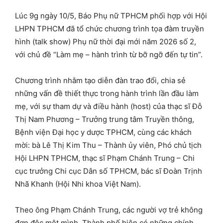
Lúc 9g ngày 10/5, Báo Phụ nữ TPHCM phối hợp với Hội
LHPN TPHCM đã tổ chức chương trình tọa đàm truyền
hình (talk show) Phụ nữ thời đại mới năm 2026 số 2,
với chủ đề “Làm mẹ – hành trình từ bỡ ngỡ đến tự tin”.
Chương trình nhằm tạo diễn đàn trao đổi, chia sẻ
những vấn đề thiết thực trong hành trình lần đầu làm
mẹ, với sự tham dự và điều hành (host) của thạc sĩ Đỗ
Thị Nam Phương – Trưởng trung tâm Truyền thông,
Bệnh viện Đại học y dược TPHCM, cùng các khách
mời: bà Lê Thị Kim Thu – Thành ủy viên, Phó chủ tịch
Hội LHPN TPHCM, thạc sĩ Phạm Chánh Trung – Chi
cục trưởng Chi cục Dân số TPHCM, bác sĩ Đoàn Trịnh
Nhã Khanh (Hội Nhi khoa Việt Nam).
Theo ông Phạm Chánh Trung, các người vợ trẻ không
đơn độc một mình. Thành phố hiện có những chính