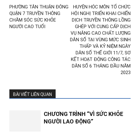
PHƯỜNG TÂN THUẬN ĐÔNG
HUYỆN HÓC MÔN TỔ CHỨC
QUẬN 7 TRUYỀN THÔNG
HỘI NGHỊ TRIỂN KHAI CHIẾN
CHĂM SÓC SỨC KHỎE
DỊCH TRUYỀN THÔNG LỒNG
NGƯỜI CAO TUỔI
GHÉP VỚI CUNG CẤP DỊCH
VỤ NÂNG CAO CHẤT LƯỢNG
DÂN SỐ TẠI VÙNG MỨC SINH
THẤP VÀ KỶ NIỆM NGÀY
DÂN SỐ THẾ GIỚI 11/7, SƠ
KẾT HOẠT ĐỘNG CÔNG TÁC
DÂN SỐ 6 THÁNG ĐẦU NĂM
2023
BÀI VIẾT LIÊN QUAN
CHƯƠNG TRÌNH “VÌ SỨC KHỎE
NGƯỜI LAO ĐỘNG”