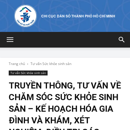
CHI CỤC DÂN SỐ THÀNH PHỐ HỒ CHÍ MINH
Trang chủ
Tư vấn Sức khỏe sinh sản
Tư vấn Sức khỏe sinh sản
TRUYỀN THÔNG, TƯ VẤN VỀ
CHĂM SÓC SỨC KHỎE SINH
SẢN – KẾ HOẠCH HÓA GIA
ĐÌNH VÀ KHÁM, XÉT