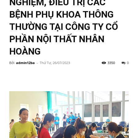
NGHIỆM, ĐIỀU TRỊ CÁC
BỆNH PHỤ KHOA THÔNG
THƯỜNG TẠI CÔNG TY CỔ
PHẦN NỘI THẤT NHÂN
HOÀNG
Bởi
admin12ba
-
Thứ Tư, 26/07/2023
3350
0