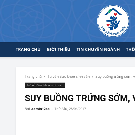
TRANG CHỦ
GIỚI THIỆU
TIN CHUYÊN NGÀNH
THÔ
Trang chủ
Tư vấn Sức khỏe sinh sản
Suy buồng trứng sớm, v
Tư vấn Sức khỏe sinh sản
SUY BUỒNG TRỨNG SỚM, V
Bởi
admin12ba
-
Thứ Sáu, 28/04/2017