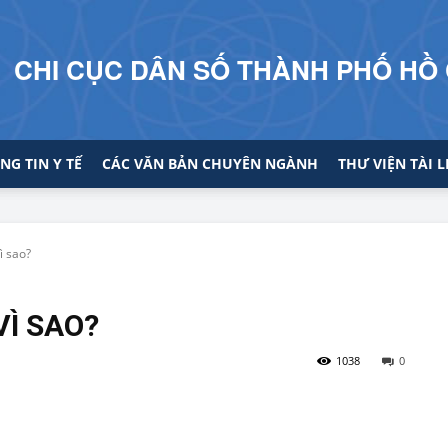
CHI CỤC DÂN SỐ THÀNH PHỐ HỒ 
NG TIN Y TẾ
CÁC VĂN BẢN CHUYÊN NGÀNH
THƯ VIỆN TÀI L
ì sao?
Ì SAO?
1038
0