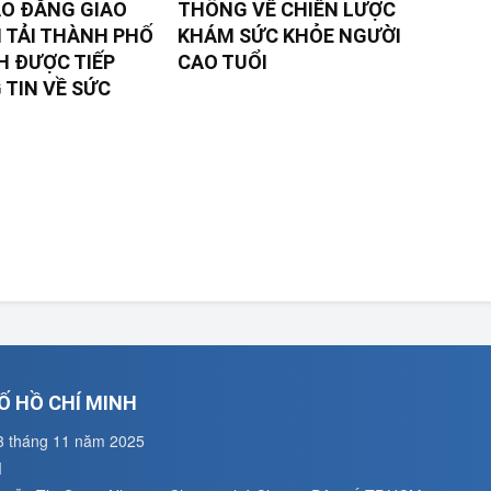
O ĐẲNG GIAO
THÔNG VỀ CHIẾN LƯỢC
 TẢI THÀNH PHỐ
KHÁM SỨC KHỎE NGƯỜI
H ĐƯỢC TIẾP
CAO TUỔI
TIN VỀ SỨC
Ố HỒ CHÍ MINH
3 tháng 11 năm 2025
M