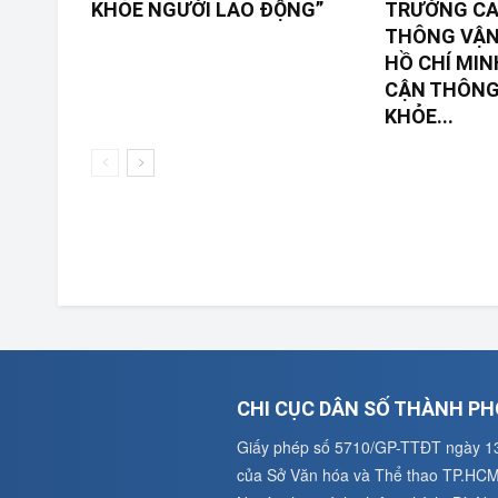
KHỎE NGƯỜI LAO ĐỘNG”
TRƯỜNG CA
THÔNG VẬN
HỒ CHÍ MIN
CẬN THÔNG 
KHỎE...
CHI CỤC DÂN SỐ THÀNH PH
Giấy phép số 5710/GP-TTĐT ngày 1
của Sở Văn hóa và Thể thao TP.HC