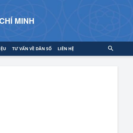
CHÍ MINH
IỆU
TƯ VẤN VỀ DÂN SỐ
LIÊN HỆ