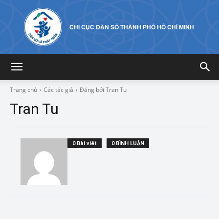
CHI CỤC DÂN SỐ THÀNH PHỐ HỒ CHÍ MINH
Trang chủ
Các tác giả
Đăng bởi Tran Tu
Tran Tu
0 Bài viết
0 BÌNH LUẬN