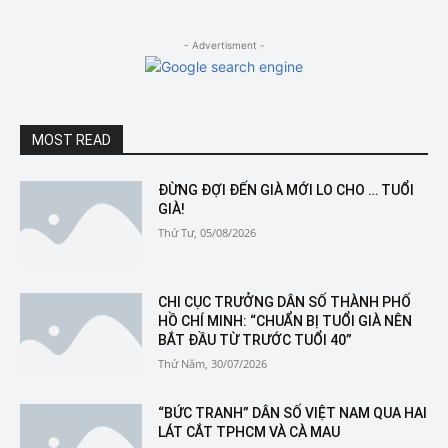
- Advertisment -
MOST READ
ĐỪNG ĐỢI ĐẾN GIÀ MỚI LO CHO … TUỔI
GIÀ!
Thứ Tư, 05/08/2026
CHI CỤC TRƯỞNG DÂN SỐ THÀNH PHỐ
HỒ CHÍ MINH: “CHUẨN BỊ TUỔI GIÀ NÊN
BẮT ĐẦU TỪ TRƯỚC TUỔI 40”
Thứ Năm, 30/07/2026
“BỨC TRANH” DÂN SỐ VIỆT NAM QUA HAI
LÁT CẮT TPHCM VÀ CÀ MAU