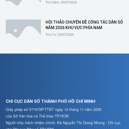
Thứ Năm, 30/07/2026
HỘI THẢO CHUYÊN ĐỀ CÔNG TÁC DÂN SỐ
NĂM 2026 KHU VỰC PHÍA NAM
Thứ Tư, 29/07/2026
CHI CỤC DÂN SỐ THÀNH PHỐ HỒ CHÍ MINH
Giấy phép số 5710/GP-TTĐT ngày 13 tháng 11 năm 2025
của Sở Văn hóa và Thể thao TP.HCM
Người chịu trách nhiệm chính: Bà Nguyễn Thị Giang Nhung - Chi cục