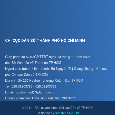
CHI CỤC DÂN SỐ THÀNH PHỐ HỒ CHÍ MINH
Giấy phép số 5710/GP-TTĐT ngày 13 tháng 11 năm 2025
của Sở Văn hóa và Thể thao TP.HCM
Người chịu trách nhiệm chính: Bà Nguyễn Thị Giang Nhung - Chi cục
phó Chi cục Dân số TP.HCM
Địa chỉ: Số 250 Pasteur, phường Xuân Hòa, TPHCM
Tel: 028.38203786 - 028.38203793
Email: cc.dskhhgd@tphcm.gov.vn
Phòng khám Sức khỏe sinh sản: 028.39601077
© 2011 - Bản quyền thuộc Chi cục Dân số TP. HCM
Designed by
Sunshine Co., ltd