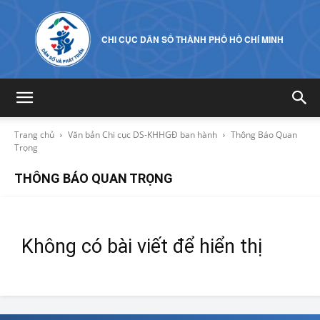
CHI CỤC DÂN SỐ THÀNH PHỐ HỒ CHÍ MINH
Trang chủ
Văn bản Chi cục DS-KHHGĐ ban hành
Thông Báo Quan
Trọng
THÔNG BÁO QUAN TRỌNG
Không có bài viết để hiển thị