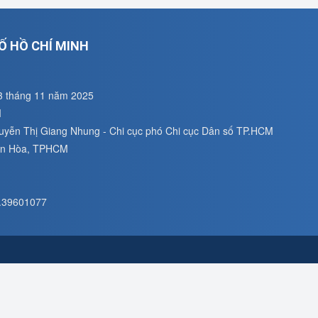
Ố HỒ CHÍ MINH
3 tháng 11 năm 2025
M
guyễn Thị Giang Nhung - Chi cục phó Chi cục Dân số TP.HCM
uân Hòa, TPHCM
8.39601077