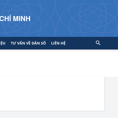
CHÍ MINH
IỆU
TƯ VẤN VỀ DÂN SỐ
LIÊN HỆ