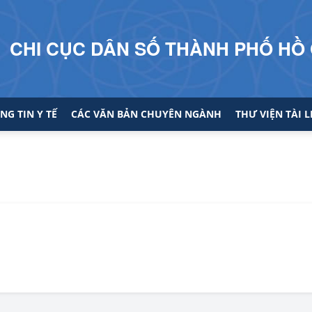
CHI CỤC DÂN SỐ THÀNH PHỐ HỒ 
NG TIN Y TẾ
CÁC VĂN BẢN CHUYÊN NGÀNH
THƯ VIỆN TÀI L