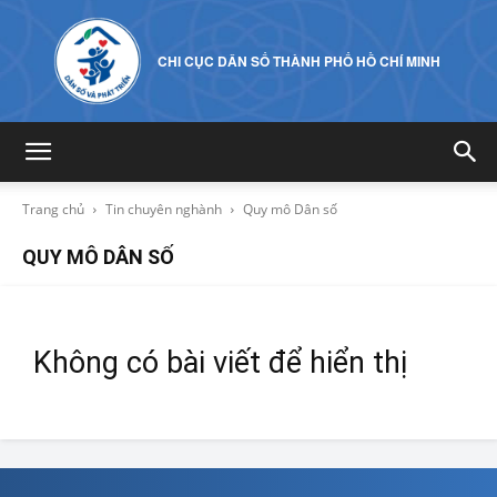
CHI CỤC DÂN SỐ THÀNH PHỐ HỒ CHÍ MINH
Trang chủ
Tin chuyên nghành
Quy mô Dân số
QUY MÔ DÂN SỐ
Không có bài viết để hiển thị