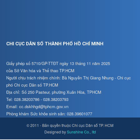
CHI CỤC DÂN SỐ THÀNH PHỐ HỒ CHÍ MINH
Giấy phép số 5710/GP-TTĐT ngày 13 tháng 11 năm 2025
của Sở Văn hóa và Thể thao TP.HCM
Người chịu trách nhiệm chính: Bà Nguyễn Thị Giang Nhung - Chi cục
phó Chi cục Dân số TP.HCM
Địa chỉ: Số 250 Pasteur, phường Xuân Hòa, TPHCM
Tel: 028.38203786 - 028.38203793
Email: cc.dskhhgd@tphcm.gov.vn
Phòng khám Sức khỏe sinh sản: 028.39601077
© 2011 - Bản quyền thuộc Chi cục Dân số TP. HCM
Designed by
Sunshine Co., ltd