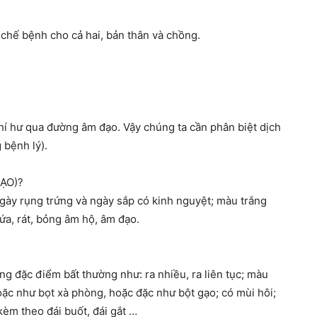
 chế bệnh cho cả hai, bản thân và chồng.
í hư qua đường âm đạo. Vậy chúng ta cần phân biệt dịch
 bệnh lý).
ẠO)?
 ngày rụng trứng và ngày sắp có kinh nguyệt; màu trắng
ứa, rát, bỏng âm hộ, âm đạo.
g đặc điểm bất thường như: ra nhiều, ra liên tục; màu
ặc như bọt xà phòng, hoặc đặc như bột gạo; có mùi hôi;
kèm theo đái buốt, đái gắt …