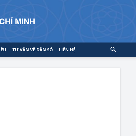
CHÍ MINH
IỆU
TƯ VẤN VỀ DÂN SỐ
LIÊN HỆ