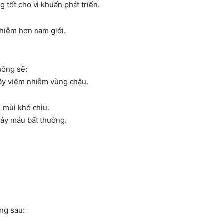
 tốt cho vi khuẩn phát triển.
nhiễm hơn nam giới.
hông sẽ:
ây viêm nhiễm vùng chậu.
, mùi khó chịu.
hảy máu bất thường.
ứng sau: