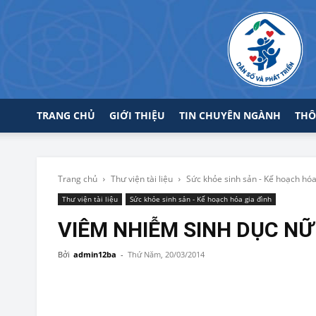
TRANG CHỦ
GIỚI THIỆU
TIN CHUYÊN NGÀNH
THÔ
Trang chủ
Thư viện tài liệu
Sức khỏe sinh sản - Kế hoạch hóa
Thư viện tài liệu
Sức khỏe sinh sản - Kế hoạch hóa gia đình
VIÊM NHIỄM SINH DỤC NỮ
Bởi
admin12ba
-
Thứ Năm, 20/03/2014