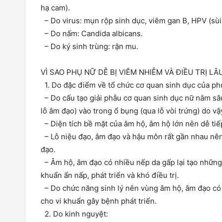
hạ cam).
– Do virus: mụn rộp sinh dục, viêm gan B, HPV (sùi
– Do nấm: Candida albicans.
– Do ký sinh trùng: rận mu.
VÌ SAO PHỤ NỮ DỄ BỊ VIÊM NHIỄM VÀ ĐIỀU TRỊ LÂ
1. Do đặc điểm về tổ chức cơ quan sinh dục của ph
– Do cấu tạo giải phẫu cơ quan sinh dục nữ nằm sâu
lỗ âm đạo) vào trong ổ bụng (qua lỗ vòi trứng) do vậ
– Diện tích bề mặt của âm hộ, âm hộ lớn nên dễ ti
– Lỗ niệu đạo, âm đạo và hậu môn rất gần nhau nên
đạo.
– Âm hộ, âm đạo có nhiều nếp da gấp lại tạo những k
khuẩn ẩn nấp, phát triển và khó điều trị.
– Do chức năng sinh lý nên vùng âm hộ, âm đạo có n
cho vi khuẩn gây bệnh phát triển.
2. Do kinh nguyệt: