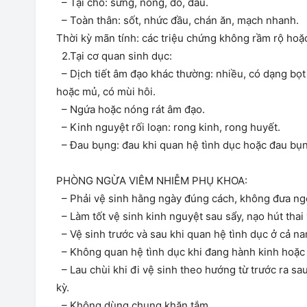
– Tại chỗ: sưng, nóng, đỏ, đau.
– Toàn thân: sốt, nhức đầu, chán ăn, mạch nhanh.
Thời kỳ mãn tính: các triệu chứng không rầm rộ hoặc
2.Tại cơ quan sinh dục:
– Dịch tiết âm đạo khác thường: nhiều, có dạng bọ
hoặc mủ, có mùi hôi.
– Ngứa hoặc nóng rát âm đạo.
– Kinh nguyệt rối loạn: rong kinh, rong huyết.
– Đau bụng: đau khi quan hệ tình dục hoặc đau bụn
PHÒNG NGỪA VIÊM NHIỄM PHỤ KHOA:
– Phải vệ sinh hằng ngày đúng cách, không đưa ngó
– Làm tốt vệ sinh kinh nguyệt sau sẩy, nạo hút thai 
– Vệ sinh trước và sau khi quan hệ tình dục ở cả na
– Không quan hệ tình dục khi đang hành kinh hoặc 
– Lau chùi khi đi vệ sinh theo hướng từ trước ra sau 
kỳ.
– Không dùng chung khăn tắm.