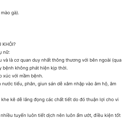
 mào gà).
U KHỎI?
ụ nữ:
 và là cơ quan duy nhất thông thương với bên ngoài (qua
y bệnh không phát hiện kịp thời.
ếp xúc với mầm bệnh.
 nước tiểu, phân, giun sán dễ xâm nhập vào âm hộ, âm
he kẽ dễ lắng đọng các chất tiết do đó thuận lợi cho vi
hiều tuyến luôn tiết dịch nên luôn ẩm ướt, điều kiện tốt