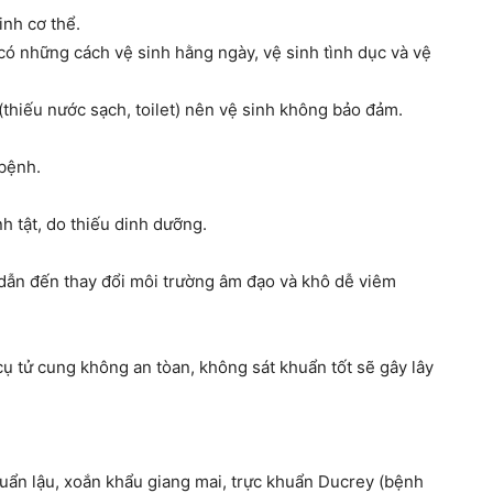
inh cơ thể.
có những cách vệ sinh hằng ngày, vệ sinh tình dục và vệ
thiếu nước sạch, toilet) nên vệ sinh không bảo đảm.
bệnh.
h tật, do thiếu dinh dưỡng.
g dẫn đến thay đổi môi trường âm đạo và khô dễ viêm
cụ tử cung không an tòan, không sát khuẩn tốt sẽ gây lây
uẩn lậu, xoắn khẩu giang mai, trực khuẩn Ducrey (bệnh