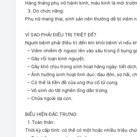
Hàng tháng phụ nữ hành kinh, máu kinh là môi trường
3. Do chức năng:
Phụ nữ mang thai, sinh sản nên thường dễ bị viêm 
VÌ SAO PHẢI ĐIỀU TRỊ TRIỆT ĐỂ?
Người bệnh phải điều trị đến khi khỏi bệnh vì nếu k
– Viêm nhiễm đi ngược lên vào sâu trong ổ bụng g
– Gây rối loạn kinh nguyệt.
– Gây khó chịu trong sinh hoạt hằng ngày: tiết dịch
– Ảnh hưởng sinh hoạt tình dục: đau đớn, sợ hãi, c
– Có thể là tiền đề của ung thư cổ tử cung.
– Vô sinh do tắt nghẽn ống dẫn trứng.
– Chửa ngoài dạ con.
BIỂU HIỆN ĐẶC TRƯNG:
1. Toàn thân:
Thời kỳ cấp tính: có thể có một hoặc nhiều triệu ch