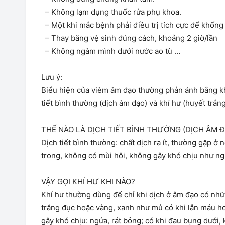
– Không lạm dụng thuốc rửa phụ khoa.
– Một khi mắc bệnh phải điều trị tích cực để khống
– Thay băng vệ sinh đúng cách, khoảng 2 giờ/lần
– Không ngâm mình dưới nước ao tù …
Lưu ý:
Biểu hiện của viêm âm đạo thường phản ánh bằng kh
tiết bình thường (dịch âm đạo) và khí hư (huyết trắng
THẾ NÀO LÀ DỊCH TIẾT BÌNH THƯỜNG (DỊCH ÂM Đ
Dịch tiết bình thường: chất dịch ra ít, thường gặp ở
trong, không có mùi hôi, không gây khó chịu như ng
VẬY GỌI KHÍ HƯ KHI NÀO?
Khí hư thường dùng để chỉ khi dịch ở âm đạo có nhữn
trắng đục hoặc vàng, xanh như mủ có khi lẫn máu ho
gây khó chịu: ngứa, rát bỏng; có khi đau bụng dưới, 