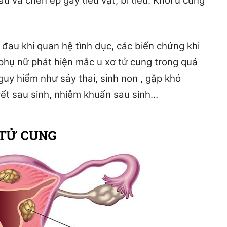
u và chèn ép gây tiểu vặt, bí tiểu. Khối u cũng
, đau khi quan hệ tình dục, các biến chứng khi
phụ nữ phát hiện mắc u xơ tử cung trong quá
guy hiểm như sảy thai, sinh non , gặp khó
yết sau sinh, nhiễm khuẩn sau sinh…