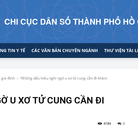
CHI CỤC DÂN SỐ THÀNH PHỐ HỒ 
NG TIN Y TẾ
CÁC VĂN BẢN CHUYÊN NGÀNH
THƯ VIỆN TÀI L
 gia đình
Những dấu hiệu nghi ngờ u xơ tử cung cần đi khám
Ờ U XƠ TỬ CUNG CẦN ĐI
4184
0