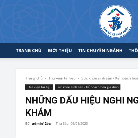
TRANG CHỦ
GIỚI THIỆU
TIN CHUYÊN NGÀNH
THÔ
Trang chủ
Thư viện tài liệu
Sức khỏe sinh sản - Kế hoạch hóa
Thư viện tài liệu
Sức khỏe sinh sản - Kế hoạch hóa gia đình
NHỮNG DẤU HIỆU NGHI NG
KHÁM
Bởi
admin12ba
-
Thứ Sáu, 06/01/2023