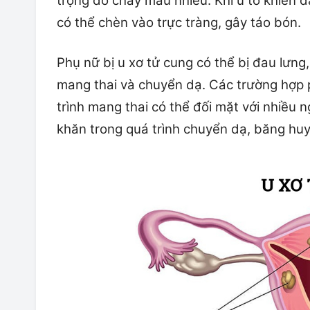
trọng do chảy máu nhiều. Khi u to khiến đa
có thể chèn vào trực tràng, gây táo bón.
Phụ nữ bị u xơ tử cung có thể bị đau lưng
mang thai và chuyển dạ. Các trường hợp 
trình mang thai có thể đối mặt với nhiều n
khăn trong quá trình chuyển dạ, băng hu