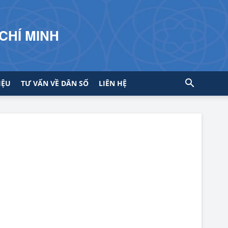
CHÍ MINH
IỆU
TƯ VẤN VỀ DÂN SỐ
LIÊN HỆ