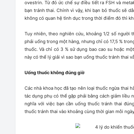
ovestrin. Từ đó ức chế sự điều tiết ra FSH và meta
bạn tránh thai. Chính vì vậy, khi bạn bỏ thuốc sẽ
không có quan hệ tình dục trong thời điểm đó thì khô
Tuy nhiên, theo nghiên cứu, khoảng 1/2 số người t
phải uống trong một hàng, nhưng chỉ có 17,5 % tron
thuốc. Và chỉ có 3 % sử dụng bao cao su hoặc mộ
này có thể lý giải vì sao bạn uống thuốc tránh thai v
Uống thuốc không đúng giờ
Các nhà khoa học đã tạo nên loại thuốc ngừa thai h
tác dụng phụ có thể gặp phải bằng cách giảm liều n
nghĩa với việc bạn cần uống thuốc tránh thai đún
thuốc tránh thai vào khoảng cùng thời gian mỗi ngày