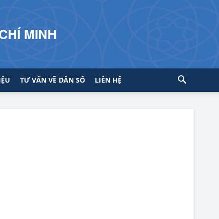
CHÍ MINH
IỆU
TƯ VẤN VỀ DÂN SỐ
LIÊN HỆ