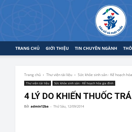
TRANG CHỦ
GIỚI THIỆU
TIN CHUYÊN NGÀNH
THÔ
Trang chủ
Thư viện tài liệu
Sức khỏe sinh sản - Kế hoạch hóa
Thư viện tài liệu
Sức khỏe sinh sản - Kế hoạch hóa gia đình
4 LÝ DO KHIẾN THUỐC TR
Bởi
admin12ba
-
Thứ Sáu, 12/09/2014