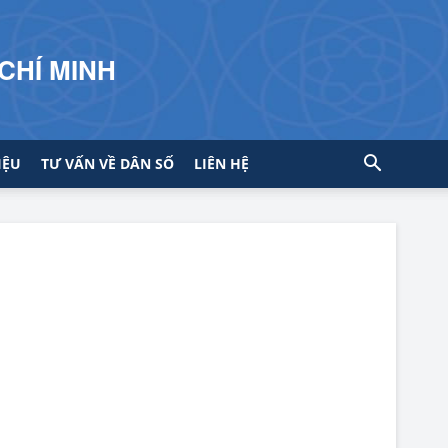
CHÍ MINH
IỆU
TƯ VẤN VỀ DÂN SỐ
LIÊN HỆ