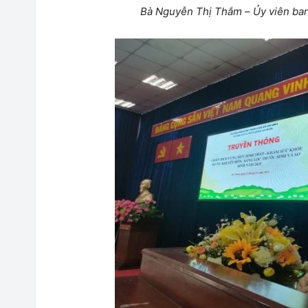
B
à Nguyễn Thị Thắm –
Ủy viên
ba