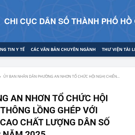
CHI CỤC DÂN SỐ THÀNH PHỐ HỒ 
NG TIN Y TẾ
CÁC VĂN BẢN CHUYÊN NGÀNH
THƯ VIỆN TÀI L
ỦY BAN NHÂN DÂN PHƯỜNG AN NHƠN TỔ CHỨC HỘI NGHỊ CHIẾN...
G AN NHƠN TỔ CHỨC HỘI
 THÔNG LỒNG GHÉP VỚI
 CAO CHẤT LƯỢNG DÂN SỐ
P NĂM 2025