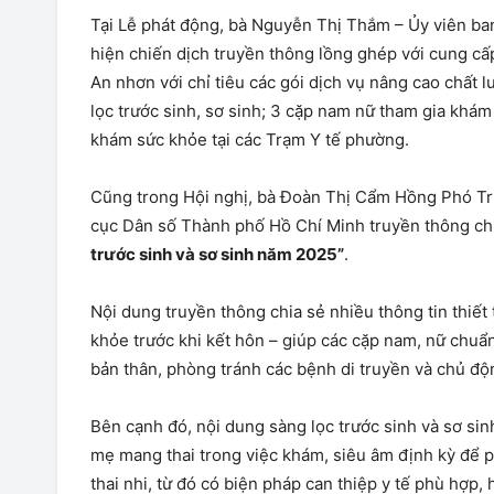
Tại Lễ phát động, bà Nguyễn Thị Thắm – Ủy viên ba
hiện chiến dịch truyền thông lồng ghép với cung cấ
An nhơn với chỉ tiêu các gói dịch vụ nâng cao chất
lọc trước sinh, sơ sinh; 3 cặp nam nữ tham gia khám
khám sức khỏe tại các Trạm Y tế phường.
Cũng trong Hội nghị, bà Đoàn Thị Cẩm Hồng Phó Tr
cục Dân số Thành phố Hồ Chí Minh truyền thông c
trước sinh và sơ sinh năm 2025”
.
Nội dung truyền thông chia sẻ nhiều thông tin thiết
khỏe trước khi kết hôn – giúp các cặp nam, nữ chuẩ
bản thân, phòng tránh các bệnh di truyền và chủ đ
Bên cạnh đó, nội dung sàng lọc trước sinh và sơ s
mẹ mang thai trong việc khám, siêu âm định kỳ để p
thai nhi, từ đó có biện pháp can thiệp y tế phù hợp,