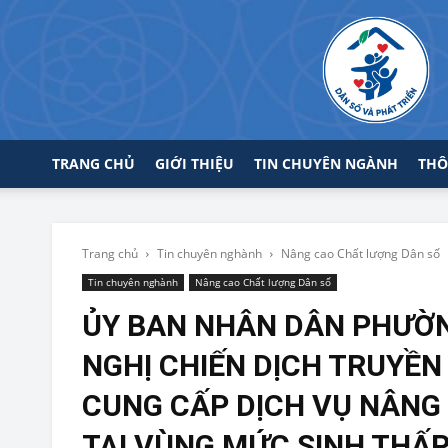
TRANG CHỦ
GIỚI THIỆU
TIN CHUYÊN NGÀNH
THÔ
Trang chủ
Tin chuyên nghành
Nâng cao Chất lượng Dân số
Tin chuyên nghành
Nâng cao Chất lượng Dân số
ỦY BAN NHÂN DÂN PHƯỜN
NGHỊ CHIẾN DỊCH TRUYỀN
CUNG CẤP DỊCH VỤ NÂNG
TẠI VÙNG MỨC SINH THẤ