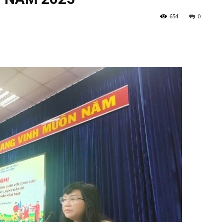
654
0