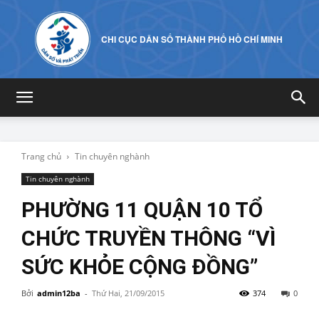
CHI CỤC DÂN SỐ THÀNH PHỐ HỒ CHÍ MINH
Trang chủ
Tin chuyên nghành
Tin chuyên nghành
PHƯỜNG 11 QUẬN 10 TỔ
CHỨC TRUYỀN THÔNG “VÌ
SỨC KHỎE CỘNG ĐỒNG”
Bởi
admin12ba
-
Thứ Hai, 21/09/2015
374
0