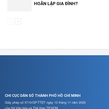
HOÃN LẬP GIA ĐÌNH?
CHI CỤC DÂN SỐ THÀNH PHỐ HỒ CHÍ MINH
Giấy phép số 5710/GP-TTĐT ngày 13 tháng 11 năm 2025
của Sở Văn hóa và Thể thao TP.HCM