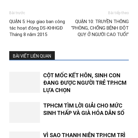
Bài trước
Bài tiếp theo
QUẬN 5: Họp giao ban công
QUẬN 10: TRUYỀN THÔNG
tác hoạt động DS-KHHGĐ
“PHÒNG, CHỐNG BỆNH ĐỘT
Tháng 8 năm 2015
QUỴ Ở NGƯỜI CAO TUỔI”
BÀI VIẾT LIÊN QUAN
CỘT MỐC KẾT HÔN, SINH CON
ĐANG ĐƯỢC NGƯỜI TRẺ TP.HCM
LỰA CHỌN
TPHCM TÌM LỜI GIẢI CHO MỨC
SINH THẤP VÀ GIÀ HÓA DÂN SỐ
VÌ SAO THANH NIÊN TP.HCM TRÌ