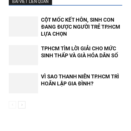
BÀI VIẾT LIÊN QUAN
CỘT MỐC KẾT HÔN, SINH CON
ĐANG ĐƯỢC NGƯỜI TRẺ TP.HCM
LỰA CHỌN
TPHCM TÌM LỜI GIẢI CHO MỨC
SINH THẤP VÀ GIÀ HÓA DÂN SỐ
VÌ SAO THANH NIÊN TP.HCM TRÌ
HOÃN LẬP GIA ĐÌNH?