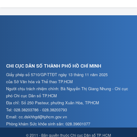
CHI CỤC DÂN SỐ THÀNH PHỐ HỒ CHÍ MINH
Giấy phép số 5710/GP-TTĐT ngày 13 tháng 11 năm 2025
của Sở Văn hóa và Thể thao TP.HCM
Người chịu trách nhiệm chính: Bà Nguyễn Thị Giang Nhung - Chi cục
phó Chi cục Dân số TP.HCM
Địa chỉ: Số 250 Pasteur, phường Xuân Hòa, TPHCM
Tel: 028.38203786 - 028.38203793
Email: cc.dskhhgd@tphcm.gov.vn
Phòng khám Sức khỏe sinh sản: 028.39601077
© 2011 - Bản quyền thuộc Chi cục Dân số TP. HCM