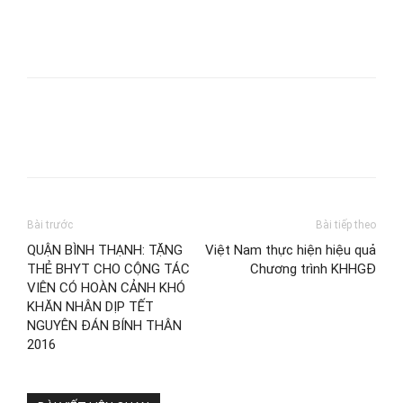
Bài trước
Bài tiếp theo
QUẬN BÌNH THẠNH: TẶNG
Việt Nam thực hiện hiệu quả
THẺ BHYT CHO CỘNG TÁC
Chương trình KHHGĐ
VIÊN CÓ HOÀN CẢNH KHÓ
KHĂN NHÂN DỊP TẾT
NGUYÊN ĐÁN BÍNH THÂN
2016