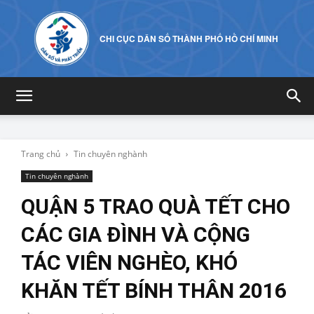
CHI CỤC DÂN SỐ THÀNH PHỐ HỒ CHÍ MINH
Trang chủ
Tin chuyên nghành
Tin chuyên nghành
QUẬN 5 TRAO QUÀ TẾT CHO
CÁC GIA ĐÌNH VÀ CỘNG
TÁC VIÊN NGHÈO, KHÓ
KHĂN TẾT BÍNH THÂN 2016