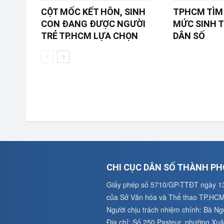
CỘT MỐC KẾT HÔN, SINH
TPHCM TÌM 
CON ĐANG ĐƯỢC NGƯỜI
MỨC SINH T
TRẺ TP.HCM LỰA CHỌN
DÂN SỐ
CHI CỤC DÂN SỐ THÀNH PH
Giấy phép số 5710/GP-TTĐT ngày 1
của Sở Văn hóa và Thể thao TP.HC
Người chịu trách nhiệm chính: Bà N
Địa chỉ: Số 250 Pasteur, phường X