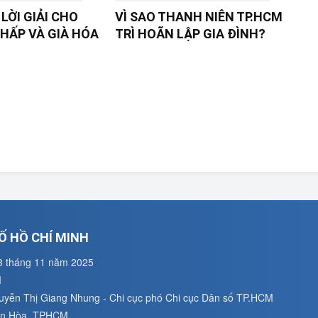
LỜI GIẢI CHO
VÌ SAO THANH NIÊN TP.HCM
HẤP VÀ GIÀ HÓA
TRÌ HOÃN LẬP GIA ĐÌNH?
Ố HỒ CHÍ MINH
3 tháng 11 năm 2025
M
guyễn Thị Giang Nhung - Chi cục phó Chi cục Dân số TP.HCM
uân Hòa, TPHCM