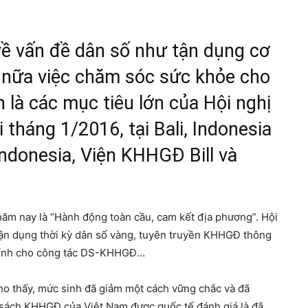
về vấn đề dân số như tận dụng cơ
n nữa việc chăm sóc sức khỏe cho
 là các mục tiêu lớn của Hội nghị
háng 1/2016, tại Bali, Indonesia
ndonesia, Viện KHHGĐ Bill và
năm nay là “Hành động toàn cầu, cam kết địa phương”. Hội
ận dụng thời kỳ dân số vàng, tuyên truyền KHHGĐ thông
 chính cho công tác DS-KHHGĐ…
cho thấy, mức sinh đã giảm một cách vững chắc và đã
 sách KHHGĐ của Việt Nam được quốc tế đánh giá là đã