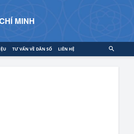
CHÍ MINH
IỆU
TƯ VẤN VỀ DÂN SỐ
LIÊN HỆ