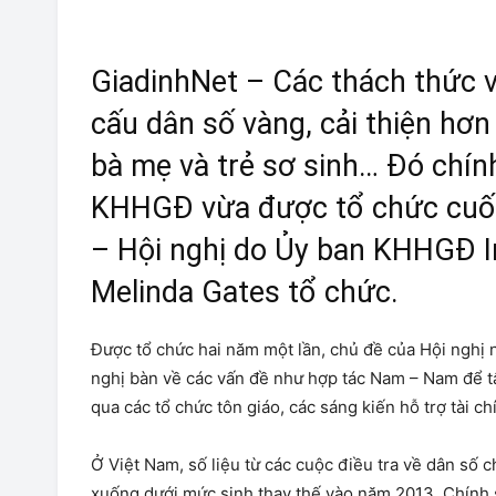
GiadinhNet – Các thách thức 
cấu dân số vàng, cải thiện hơ
bà mẹ và trẻ sơ sinh… Đó chính
KHHGĐ vừa được tổ chức cuối t
– Hội nghị do Ủy ban KHHGĐ I
Melinda Gates tổ chức.
Được tổ chức hai năm một lần, chủ đề của Hội nghị 
nghị bàn về các vấn đề như hợp tác Nam – Nam để t
qua các tổ chức tôn giáo, các sáng kiến hỗ trợ tài
Ở Việt Nam, số liệu từ các cuộc điều tra về dân số 
xuống dưới mức sinh thay thế vào năm 2013. Chính