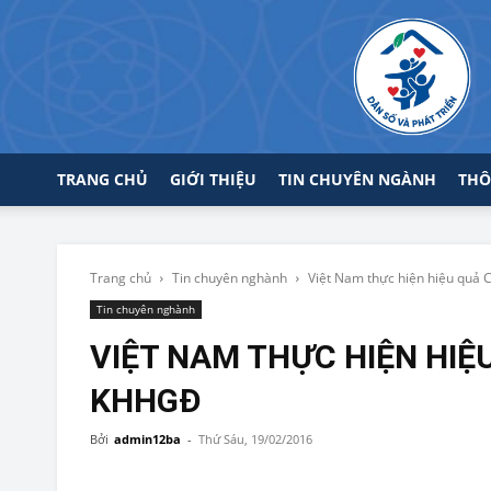
TRANG CHỦ
GIỚI THIỆU
TIN CHUYÊN NGÀNH
THÔ
Trang chủ
Tin chuyên nghành
Việt Nam thực hiện hiệu quả
Tin chuyên nghành
VIỆT NAM THỰC HIỆN HIỆ
KHHGĐ
Bởi
admin12ba
-
Thứ Sáu, 19/02/2016