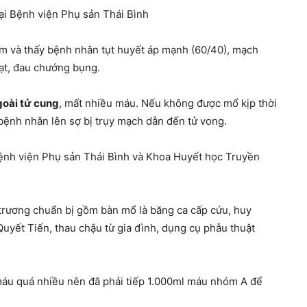
tại Bệnh viện Phụ sản Thái Bình
m và thấy bệnh nhân tụt huyết áp mạnh (60/40), mạch
ạt, đau chướng bụng.
goài tử cung
, mất nhiều máu. Nếu không được mổ kịp thời
ệnh nhân lên sợ bị trụy mạch dẫn đến tử vong.
Bệnh viện Phụ sản Thái Bình và Khoa Huyết học Truyền
trương chuẩn bị gồm bàn mổ là băng ca cấp cứu, huy
Quyết Tiến, thau chậu từ gia đình, dụng cụ phẫu thuật
 máu quá nhiều nên đã phải tiếp 1.000ml máu nhóm A để