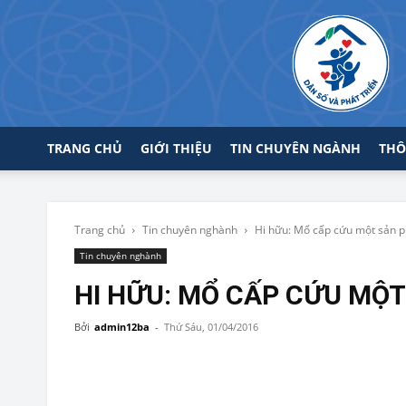
TRANG CHỦ
GIỚI THIỆU
TIN CHUYÊN NGÀNH
THÔ
Trang chủ
Tin chuyên nghành
Hi hữu: Mổ cấp cứu một sản p
Tin chuyên nghành
HI HỮU: MỔ CẤP CỨU MỘT
Bởi
admin12ba
-
Thứ Sáu, 01/04/2016