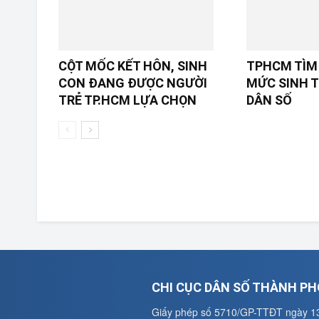
CỘT MỐC KẾT HÔN, SINH
TPHCM TÌM 
CON ĐANG ĐƯỢC NGƯỜI
MỨC SINH T
TRẺ TP.HCM LỰA CHỌN
DÂN SỐ
CHI CỤC DÂN SỐ THÀNH PH
Giấy phép số 5710/GP-TTĐT ngày 1