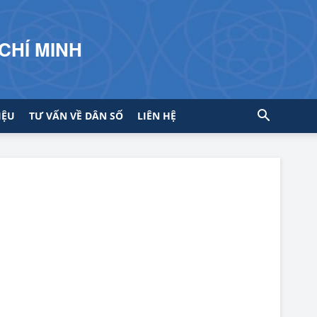
CHÍ MINH
IỆU
TƯ VẤN VỀ DÂN SỐ
LIÊN HỆ