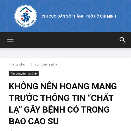
CHI CỤC DÂN SỐ THÀNH PHỐ HỒ CHÍ MINH
Trang chủ
Tin chuyên nghành
Tin chuyên nghành
KHÔNG NÊN HOANG MANG
TRƯỚC THÔNG TIN “CHẤT
LẠ” GÂY BỆNH CÓ TRONG
BAO CAO SU