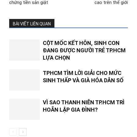
chứng tiền sản giật
cao trên thế giới
BÀI VIẾT LIÊN QUAN
CỘT MỐC KẾT HÔN, SINH CON
ĐANG ĐƯỢC NGƯỜI TRẺ TP.HCM
LỰA CHỌN
TPHCM TÌM LỜI GIẢI CHO MỨC
SINH THẤP VÀ GIÀ HÓA DÂN SỐ
VÌ SAO THANH NIÊN TP.HCM TRÌ
HOÃN LẬP GIA ĐÌNH?