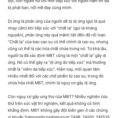
dội, còn người nữ chỉ mới tiếp xúc với người nam thì đã
bị phát ban, nổi mề đay cùng mình.
Dị ứng là phản ứng của người dễ bị dị ứng (gọi là quá
nhạy cảm) khi tiếp xúc với “chất lạ” (gọi là kháng
nguyên), phản ứng này quá mãnh liệt đến độ rối loạn.
“Chất lạ” của bao cao su có thể chính là cao su, nhưng
cũng có thể là các hóa chất chứa trong nó. Từ khá lâu,
người ta đã xác định MBT cũng là một “chất lạ” gây dị
ứng. Nó có thể gây ra “dị ứng do tiếp xúc” mà thường
nhất là “viêm da tiếp xúc”. Hiện nay, mối quan tâm
nhiều nhất đối với các chế phẩm từ cao su, trong đó
chứa hóa chất MBT, chính là nguy cơ gây dị ứng.
Còn nguy cơ gây ung thư của MBT? Nhiều nghiên cứu
thử trên súc vật thí nghiệm, kết quả không có tính
khẳng định. MBT không gây đột biến gen ở các chủng
vi khuẩn Salmonella typhimurium TA98, TA100, TA1535