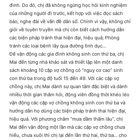
đình. Do đó, chị đã không ngừng học hỏi kinh nghiệm
của những người đi trước, kết hợp với việc đọc sách
báo, nghe đài về vấn đề dân số. Chính vì vậy, không chỉ
giỏi về tuyên truyền mà chị còn biết cách hướng dẫn
các biện pháp tránh thai hiện đại, hiệu quả; Phòng
tránh các loại bệnh lây qua đường tình dục…
Để vận động các gia đình không sinh con thứ ba, chị
Mai đến từng nhà khảo sát và thiết lập lên một danh
sách khoảng 10 cặp vợ chồng có “nguy cơ cao” sinh
con thứ ba trong độ tuổi 15 đến 49. Với các cặp vợ
chồng này, chị Mai dành sự quan tâm đặc biệt và dành
nhiều thời gian thăm hỏi, động viên đồng thời khéo léo
vận động các cặp vợ chồng không sinh con thứ ba và
hướng dẫn họ dùng các biện pháp tránh thai hiện đại,
hiệu quả. Với phương châm “mưa dầm thấm lâu”, chị
Mai đến vận động một lần mà các cặp vợ chồng chưa
hiểu, chưa xuôi thì chị lại đến lần thứ hai, thứ ba… cho