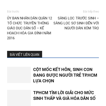
Bài trước
Bài tiếp theo
ỦY BAN NHÂN DÂN QUẬN 12
SÀNG LỌC TRƯỚC SINH –
TỔ CHỨC TRUYỀN THÔNG
SÀNG LỌC SƠ SINH ĐẾN VỚI
GIÁO DỤC DÂN SỐ – KẾ
NGƯỜI DÂN XÓM TRỌ
HOẠCH HÓA GIA ĐÌNH NĂM
2016
BÀI VIẾT LIÊN QUAN
CỘT MỐC KẾT HÔN, SINH CON
ĐANG ĐƯỢC NGƯỜI TRẺ TP.HCM
LỰA CHỌN
TPHCM TÌM LỜI GIẢI CHO MỨC
SINH THẤP VÀ GIÀ HÓA DÂN SỐ