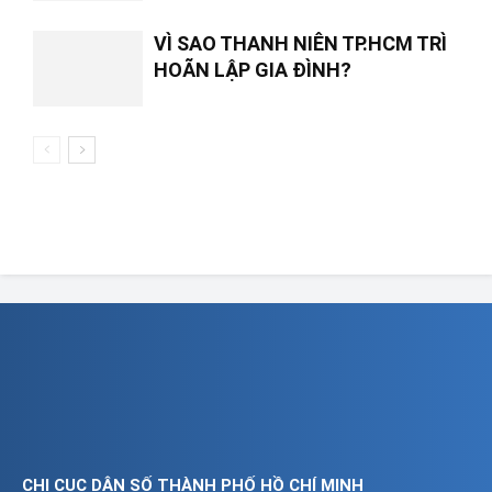
VÌ SAO THANH NIÊN TP.HCM TRÌ
HOÃN LẬP GIA ĐÌNH?
CHI CỤC DÂN SỐ THÀNH PHỐ HỒ CHÍ MINH