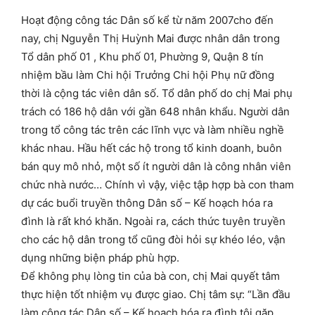
Hoạt động công tác Dân số kể từ năm 2007cho đến
nay, chị Nguyễn Thị Huỳnh Mai được nhân dân trong
Tổ dân phố 01 , Khu phố 01, Phường 9, Quận 8 tín
nhiệm bầu làm Chi hội Trưởng Chi hội Phụ nữ đồng
thời là cộng tác viên dân số. Tổ dân phố do chị Mai phụ
trách có 186 hộ dân với gần 648 nhân khẩu. Người dân
trong tổ công tác trên các lĩnh vực và làm nhiều nghề
khác nhau. Hầu hết các hộ trong tổ kinh doanh, buôn
bán quy mô nhỏ, một số ít người dân là công nhân viên
chức nhà nước… Chính vì vậy, việc tập hợp bà con tham
dự các buổi truyền thông Dân số – Kế hoạch hóa ra
đình là rất khó khăn. Ngoài ra, cách thức tuyên truyền
cho các hộ dân trong tổ cũng đòi hỏi sự khéo léo, vận
dụng những biện pháp phù hợp.
Để không phụ lòng tin của bà con, chị Mai quyết tâm
thực hiện tốt nhiệm vụ được giao. Chị tâm sự: “Lần đầu
làm công tác Dân số – Kế hoạch hóa ra đình tôi gặp