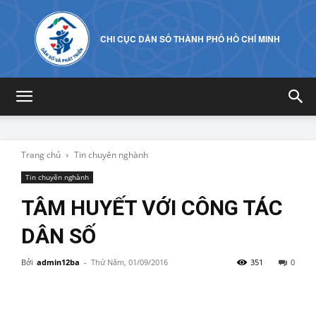
CHI CỤC DÂN SỐ THÀNH PHỐ HỒ CHÍ MINH
Trang chủ
Tin chuyên nghành
Tin chuyên nghành
TÂM HUYẾT VỚI CÔNG TÁC
DÂN SỐ
Bởi
admin12ba
-
Thứ Năm, 01/09/2016
351
0