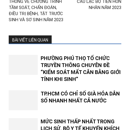
THÔNG VỀ CHƯƠNG TRÌNH
CÂU LẠC BỘ TIỀN HÔN
TẦM SOÁT, CHẨN ĐOÁN,
NHÂN NĂM 2023
ĐIỀU TRỊ BỆNH, TẬT TRƯỚC
SINH VÀ SƠ SINH NĂM 2023
BÀI VIẾT LIÊN QUAN
PHƯỜNG PHÚ THỌ TỔ CHỨC
TRUYỀN THÔNG CHUYÊN ĐỀ
“KIỂM SOÁT MẤT CÂN BẰNG GIỚI
TÍNH KHI SINH”
TP.HCM CÓ CHỈ SỐ GIÀ HÓA DÂN
SỐ NHANH NHẤT CẢ NƯỚC
MỨC SINH THẤP NHẤT TRONG
LỊCH SỬ, BỘ Y TẾ KHUYẾN KHÍCH