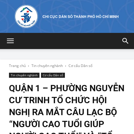
CHI CỤC DÂN SỐ THÀNH PHỐ HỒ CHÍ MINH
Trang chủ
Tin chuyên nghành
Cơ cấu Dân số
Tin chuyên nghành
Cơ cấu Dân số
QUẬN 1 – PHƯỜNG NGUYỄN
CƯ TRINH TỔ CHỨC HỘI
NGHỊ RA MẮT CÂU LẠC BỘ
“NGƯỜI CAO TUỔI GIÚP