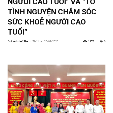
NGƯỜI CAO TUỔI” VÀ “TỔ
TÌNH NGUYỆN CHĂM SÓC
SỨC KHOẺ NGƯỜI CAO
TUỔI”
Bởi
admin12ba
-
Thứ Hai, 25/09/2023
1178
0