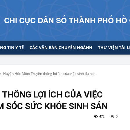
CHI CỤC DÂN SỐ THÀNH PHỐ HỒ 
NG TIN Y TẾ
CÁC VĂN BẢN CHUYÊN NGÀNH
THƯ VIỆN TÀI L
Huyện Hóc Môn: Truyền thông lợi ích của việc sinh đủ hai...
THÔNG LỢI ÍCH CỦA VIỆC
M SÓC SỨC KHỎE SINH SẢN
472
0