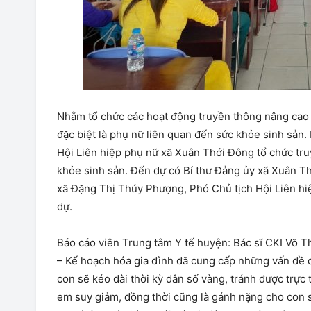
Nhằm tổ chức các hoạt động truyền thông nâng cao 
đặc biệt là phụ nữ liên quan đến sức khỏe sinh sả
Hội Liên hiệp phụ nữ xã Xuân Thới Đông tổ chức truy
khỏe sinh sản. Đến dự có Bí thư Đảng ủy xã Xuân Th
xã Đặng Thị Thúy Phượng, Phó Chủ tịch Hội Liên hi
dự.
Báo cáo viên Trung tâm Y tế huyện: Bác sĩ CKI Võ 
– Kế hoạch hóa gia đình đã cung cấp những vấn đề q
con sẽ kéo dài thời kỳ dân số vàng, tránh được trực 
em suy giảm, đồng thời cũng là gánh nặng cho con 