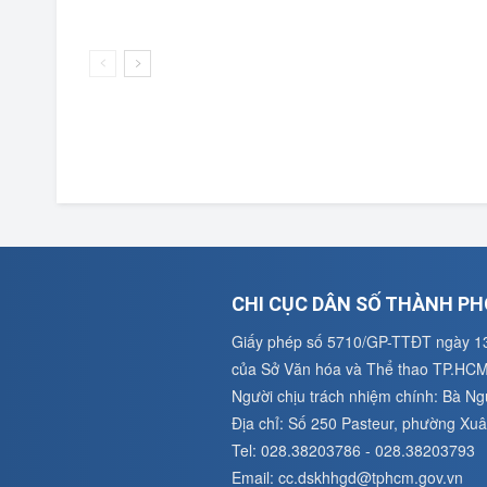
CHI CỤC DÂN SỐ THÀNH PH
Giấy phép số 5710/GP-TTĐT ngày 1
của Sở Văn hóa và Thể thao TP.HC
Người chịu trách nhiệm chính: Bà N
Địa chỉ: Số 250 Pasteur, phường X
Tel: 028.38203786 - 028.38203793
Email: cc.dskhhgd@tphcm.gov.vn