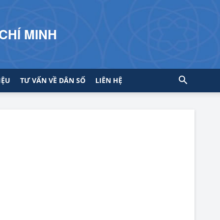
CHÍ MINH
IỆU
TƯ VẤN VỀ DÂN SỐ
LIÊN HỆ