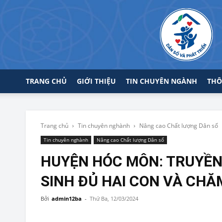
TRANG CHỦ
GIỚI THIỆU
TIN CHUYÊN NGÀNH
THÔ
Trang chủ
Tin chuyên nghành
Nâng cao Chất lượng Dân số
Tin chuyên nghành
Nâng cao Chất lượng Dân số
HUYỆN HÓC MÔN: TRUYỀN 
SINH ĐỦ HAI CON VÀ CHĂ
Bởi
admin12ba
-
Thứ Ba, 12/03/2024