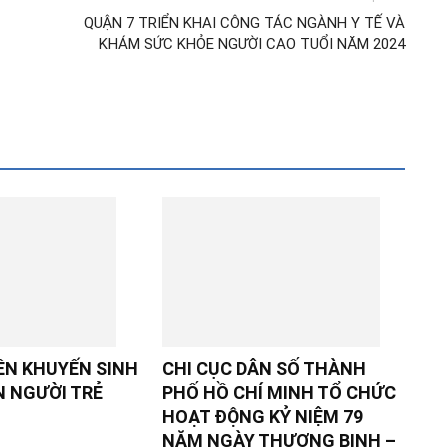
QUẬN 7 TRIỂN KHAI CÔNG TÁC NGÀNH Y TẾ VÀ
KHÁM SỨC KHỎE NGƯỜI CAO TUỔI NĂM 2024
ỀN KHUYẾN SINH
CHI CỤC DÂN SỐ THÀNH
N NGƯỜI TRẺ
PHỐ HỒ CHÍ MINH TỔ CHỨC
HOẠT ĐỘNG KỶ NIỆM 79
NĂM NGÀY THƯƠNG BINH –