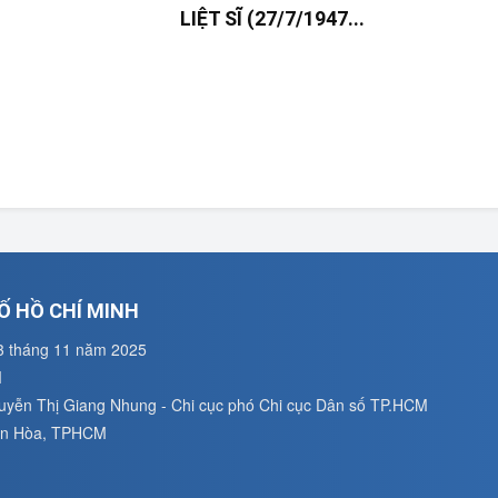
LIỆT SĨ (27/7/1947...
Ố HỒ CHÍ MINH
3 tháng 11 năm 2025
M
guyễn Thị Giang Nhung - Chi cục phó Chi cục Dân số TP.HCM
uân Hòa, TPHCM