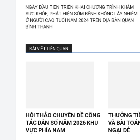
NGÀY ĐẦU TIÊN TRIỂN KHAI CHƯƠNG TRÌNH KHÁM
SỨC KHỎE, PHÁT HIỆN SỚM BỆNH KHÔNG LÂY NHIỄM
Ở NGƯỜI CAO TUỔI NĂM 2024 TRÊN ĐỊA BÀN QUẬN
BÌNH THẠNH
BÀI VIẾT LIÊN QUAN
HỘI THẢO CHUYÊN ĐỀ CÔNG
THƯỞNG TI
TÁC DÂN SỐ NĂM 2026 KHU
VÀ BÀI TOÁ
VỰC PHÍA NAM
NGẠI ĐẺ