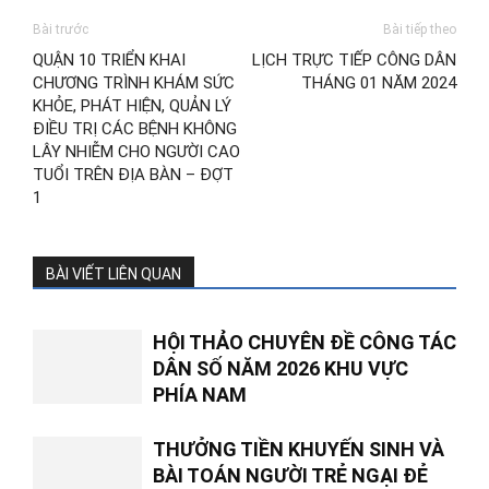
Bài trước
Bài tiếp theo
QUẬN 10 TRIỂN KHAI
LỊCH TRỰC TIẾP CÔNG DÂN
CHƯƠNG TRÌNH KHÁM SỨC
THÁNG 01 NĂM 2024
KHỎE, PHÁT HIỆN, QUẢN LÝ
ĐIỀU TRỊ CÁC BỆNH KHÔNG
LÂY NHIỄM CHO NGƯỜI CAO
TUỔI TRÊN ĐỊA BÀN – ĐỢT
1
BÀI VIẾT LIÊN QUAN
HỘI THẢO CHUYÊN ĐỀ CÔNG TÁC
DÂN SỐ NĂM 2026 KHU VỰC
PHÍA NAM
THƯỞNG TIỀN KHUYẾN SINH VÀ
BÀI TOÁN NGƯỜI TRẺ NGẠI ĐẺ