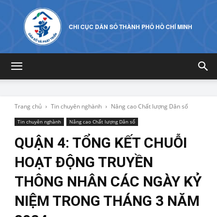
CHI CỤC DÂN SỐ THÀNH PHỐ HỒ CHÍ MINH
Trang chủ
Tin chuyên nghành
Nâng cao Chất lượng Dân số
Tin chuyên nghành
Nâng cao Chất lượng Dân số
QUẬN 4: TỔNG KẾT CHUỖI
HOẠT ĐỘNG TRUYỀN
THÔNG NHÂN CÁC NGÀY KỶ
NIỆM TRONG THÁNG 3 NĂM