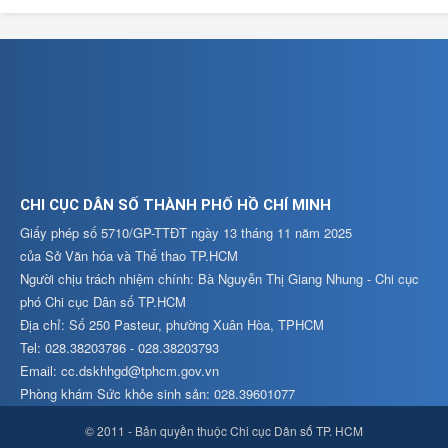
CHI CỤC DÂN SỐ THÀNH PHỐ HỒ CHÍ MINH
Giấy phép số 5710/GP-TTĐT ngày 13 tháng 11 năm 2025
của Sở Văn hóa và Thể thao TP.HCM
Người chịu trách nhiệm chính: Bà Nguyễn Thị Giang Nhung - Chi cục
phó Chi cục Dân số TP.HCM
Địa chỉ: Số 250 Pasteur, phường Xuân Hòa, TPHCM
Tel: 028.38203786 - 028.38203793
Email: cc.dskhhgd@tphcm.gov.vn
Phòng khám Sức khỏe sinh sản: 028.39601077
© 2011 - Bản quyền thuộc Chi cục Dân số TP. HCM