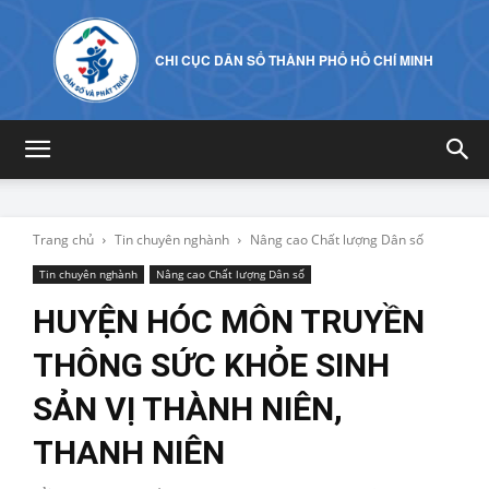
CHI CỤC DÂN SỐ THÀNH PHỐ HỒ CHÍ MINH
Trang chủ
Tin chuyên nghành
Nâng cao Chất lượng Dân số
Tin chuyên nghành
Nâng cao Chất lượng Dân số
HUYỆN HÓC MÔN TRUYỀN
THÔNG SỨC KHỎE SINH
SẢN VỊ THÀNH NIÊN,
THANH NIÊN