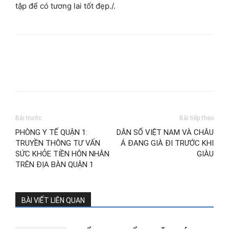
tập để có tương lai tốt đẹp./.
Bài trước
Bài tiếp theo
PHÒNG Y TẾ QUẬN 1:
DÂN SỐ VIỆT NAM VÀ CHÂU
TRUYỀN THÔNG TƯ VẤN
Á ĐANG GIÀ ĐI TRƯỚC KHI
SỨC KHỎE TIỀN HÔN NHÂN
GIÀU
TRÊN ĐỊA BÀN QUẬN 1
BÀI VIẾT LIÊN QUAN