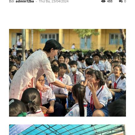
Bởi
admin12ba
-
Thứ Ba, 23/04/2024
488
0