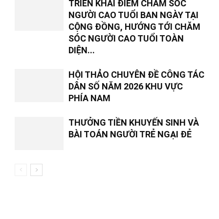
TRIỂN KHAI ĐIỂM CHĂM SÓC
NGƯỜI CAO TUỔI BAN NGÀY TẠI
CỘNG ĐỒNG, HƯỚNG TỚI CHĂM
SÓC NGƯỜI CAO TUỔI TOÀN
DIỆN...
HỘI THẢO CHUYÊN ĐỀ CÔNG TÁC
DÂN SỐ NĂM 2026 KHU VỰC
PHÍA NAM
THƯỞNG TIỀN KHUYẾN SINH VÀ
BÀI TOÁN NGƯỜI TRẺ NGẠI ĐẺ