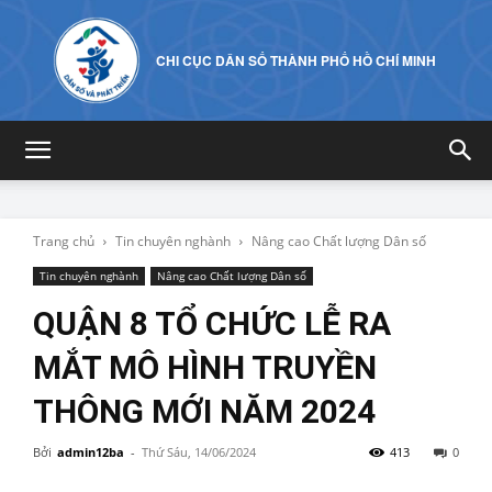
CHI CỤC DÂN SỐ THÀNH PHỐ HỒ CHÍ MINH
Trang chủ
Tin chuyên nghành
Nâng cao Chất lượng Dân số
Tin chuyên nghành
Nâng cao Chất lượng Dân số
QUẬN 8 TỔ CHỨC LỄ RA
MẮT MÔ HÌNH TRUYỀN
THÔNG MỚI NĂM 2024
Bởi
admin12ba
-
Thứ Sáu, 14/06/2024
413
0