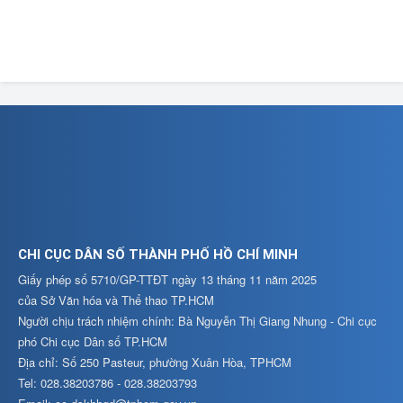
CHI CỤC DÂN SỐ THÀNH PHỐ HỒ CHÍ MINH
Giấy phép số 5710/GP-TTĐT ngày 13 tháng 11 năm 2025
của Sở Văn hóa và Thể thao TP.HCM
Người chịu trách nhiệm chính: Bà Nguyễn Thị Giang Nhung - Chi cục
phó Chi cục Dân số TP.HCM
Địa chỉ: Số 250 Pasteur, phường Xuân Hòa, TPHCM
Tel: 028.38203786 - 028.38203793