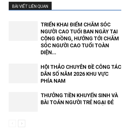
BÀI VIẾT LIÊN QUAN
TRIỂN KHAI ĐIỂM CHĂM SÓC
NGƯỜI CAO TUỔI BAN NGÀY TẠI
CỘNG ĐỒNG, HƯỚNG TỚI CHĂM
SÓC NGƯỜI CAO TUỔI TOÀN
DIỆN...
HỘI THẢO CHUYÊN ĐỀ CÔNG TÁC
DÂN SỐ NĂM 2026 KHU VỰC
PHÍA NAM
THƯỞNG TIỀN KHUYẾN SINH VÀ
BÀI TOÁN NGƯỜI TRẺ NGẠI ĐẺ