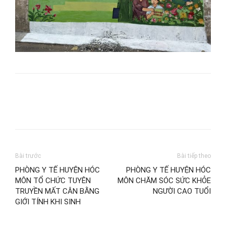
Bài trước
Bài tiếp theo
PHÒNG Y TẾ HUYỆN HÓC
PHÒNG Y TẾ HUYỆN HÓC
MÔN TỔ CHỨC TUYÊN
MÔN CHĂM SÓC SỨC KHỎE
TRUYỀN MẤT CÂN BẰNG
NGƯỜI CAO TUỔI
GIỚI TÍNH KHI SINH