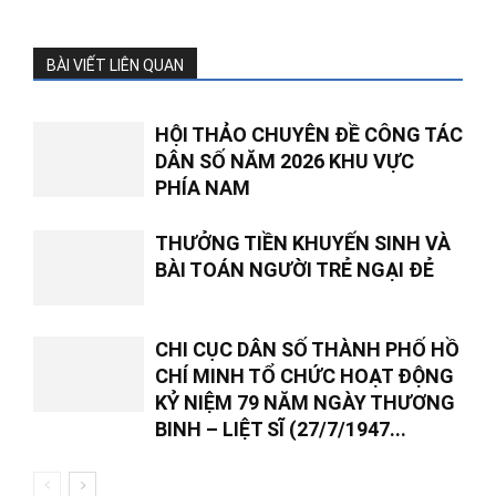
BÀI VIẾT LIÊN QUAN
HỘI THẢO CHUYÊN ĐỀ CÔNG TÁC
DÂN SỐ NĂM 2026 KHU VỰC
PHÍA NAM
THƯỞNG TIỀN KHUYẾN SINH VÀ
BÀI TOÁN NGƯỜI TRẺ NGẠI ĐẺ
CHI CỤC DÂN SỐ THÀNH PHỐ HỒ
CHÍ MINH TỔ CHỨC HOẠT ĐỘNG
KỶ NIỆM 79 NĂM NGÀY THƯƠNG
BINH – LIỆT SĨ (27/7/1947...