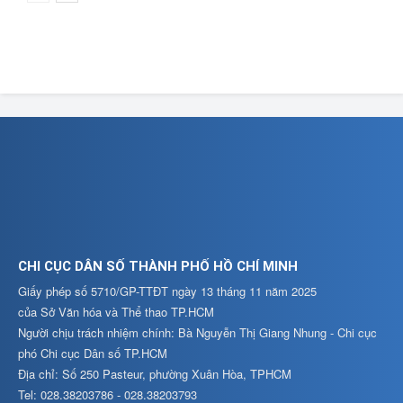
CHI CỤC DÂN SỐ THÀNH PHỐ HỒ CHÍ MINH
Giấy phép số 5710/GP-TTĐT ngày 13 tháng 11 năm 2025
của Sở Văn hóa và Thể thao TP.HCM
Người chịu trách nhiệm chính: Bà Nguyễn Thị Giang Nhung - Chi cục
phó Chi cục Dân số TP.HCM
Địa chỉ: Số 250 Pasteur, phường Xuân Hòa, TPHCM
Tel: 028.38203786 - 028.38203793