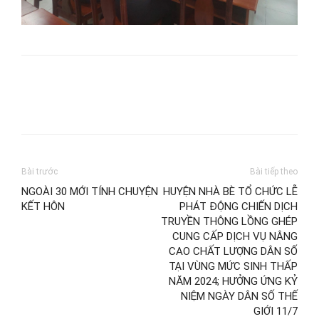
Bài trước
Bài tiếp theo
NGOÀI 30 MỚI TÍNH CHUYỆN
HUYỆN NHÀ BÈ TỔ CHỨC LỄ
KẾT HÔN
PHÁT ĐỘNG CHIẾN DỊCH
TRUYỀN THÔNG LỒNG GHÉP
CUNG CẤP DỊCH VỤ NÂNG
CAO CHẤT LƯỢNG DÂN SỐ
TẠI VÙNG MỨC SINH THẤP
NĂM 2024; HƯỞNG ỨNG KỶ
NIỆM NGÀY DÂN SỐ THẾ
GIỚI 11/7