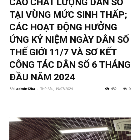
CAO CHẤT LƯỢNG DÂN SỐ
TẠI VÙNG MỨC SINH THẤP;
CÁC HOẠT ĐỘNG HƯỞNG
ỨNG KỶ NIỆM NGÀY DÂN SỐ
THẾ GIỚI 11/7 VÀ SƠ KẾT
CÔNG TÁC DÂN SỐ 6 THÁNG
ĐẦU NĂM 2024
Bởi
admin12ba
-
Thứ Sáu, 19/07/2024
432
0