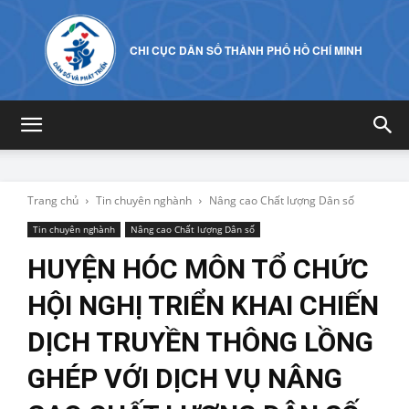
CHI CỤC DÂN SỐ THÀNH PHỐ HỒ CHÍ MINH
Trang chủ
Tin chuyên nghành
Nâng cao Chất lượng Dân số
Tin chuyên nghành
Nâng cao Chất lượng Dân số
HUYỆN HÓC MÔN TỔ CHỨC
HỘI NGHỊ TRIỂN KHAI CHIẾN
DỊCH TRUYỀN THÔNG LỒNG
GHÉP VỚI DỊCH VỤ NÂNG